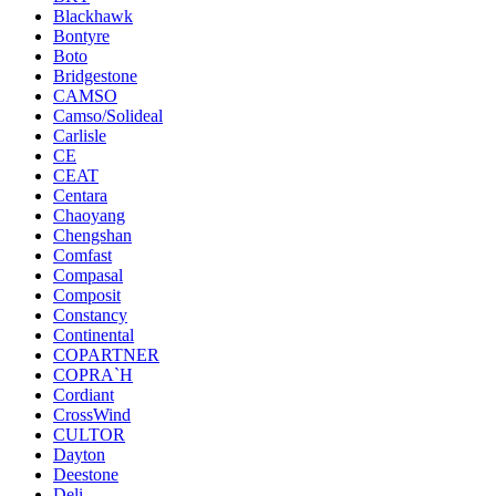
Blackhawk
Bontyre
Boto
Bridgestone
CAMSO
Camso/Solideal
Carlisle
CE
CEAT
Centara
Chaoyang
Chengshan
Comfast
Compasal
Composit
Constancy
Continental
COPARTNER
COPRA`H
Cordiant
CrossWind
CULTOR
Dayton
Deestone
Deli