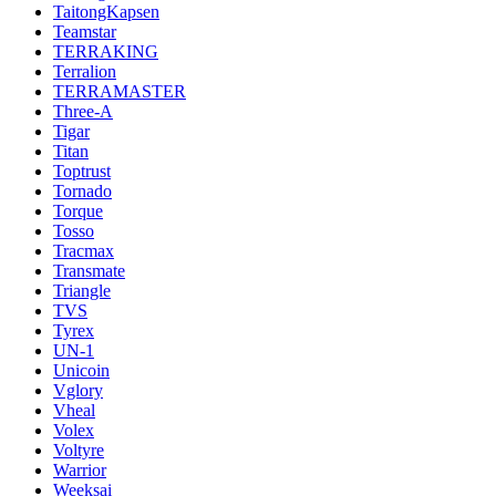
TaitongKapsen
Teamstar
TERRAKING
Terralion
TERRAMASTER
Three-A
Tigar
Titan
Toptrust
Tornado
Torque
Tosso
Tracmax
Transmate
Triangle
TVS
Tyrex
UN-1
Unicoin
Vglory
Vheal
Volex
Voltyre
Warrior
Weeksai