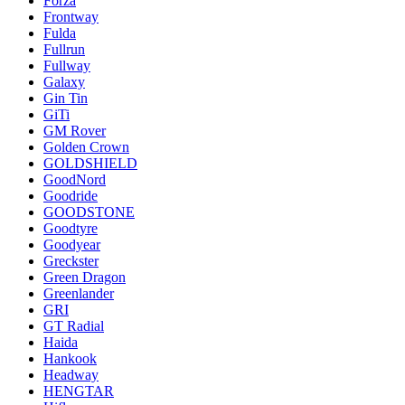
Forza
Frontway
Fulda
Fullrun
Fullway
Galaxy
Gin Tin
GiTi
GM Rover
Golden Crown
GOLDSHIELD
GoodNord
Goodride
GOODSTONE
Goodtyre
Goodyear
Greckster
Green Dragon
Greenlander
GRI
GT Radial
Haida
Hankook
Headway
HENGTAR