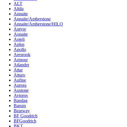
ALT
Altila
Annaite
Annaite/Amberstone
Annaite/Amberstone/HILO
Antyre
Aonaite
Aoteli
Aplus
Apollo
Aresrook
Armour
Atlander
Attar
Atturo
Aufine
Aurora
Austone
Avtoros
Bandag
Barum
Bearway
BF Goodrich
BFGoodrich
BKT