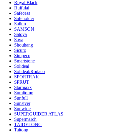
Royal Black
Ruifulai
Safecess
Safeholder
Sailun
SAMSON
Satoya
Sava
Shouhang
Sicuro
Simpeco
Smartstone
Solideal
Solideal/Rodaco
SPORTRAK
SPRUT
Starmaxx
Sumitomo
Sunfull
Sunstyer
Sunwide
SUPERGUIDER ATLAS
Supermarch
TAIDELONG
Taitong