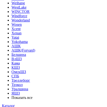
Weihang
WestLake
WINCTOR
Windforce
Wonderland
Wosen
Xcent
Xenan
Yatai
Yokohama
АШК
АШК(Forvard)
Белшина
ВлШЗ
Кама
КШЗ
ОмскШЗ
СПБ
Треллеборг
Трэкол
Уралшина
ЯШЗ
Показать все
Каталог