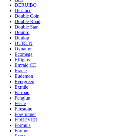
DERUIBO
Distance
Double Coin
Double Road
Double Star
Doupro
Dunlop
DURUN
Dynamo
Ecomega
Effiplus
Emrald СЕ
Eracle
Eudemon
Evergreen
Exmile
Farroad
Fenglun
Fesite
Firestone
Forerunner
FOREVER
Formula
Fortune