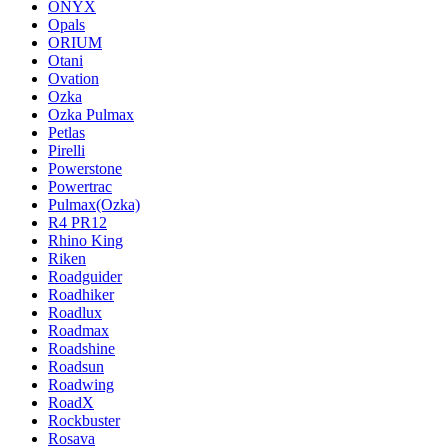
ONYX
Opals
ORIUM
Otani
Ovation
Ozka
Ozka Pulmax
Petlas
Pirelli
Powerstone
Powertrac
Pulmax(Ozka)
R4 PR12
Rhino King
Riken
Roadguider
Roadhiker
Roadlux
Roadmax
Roadshine
Roadsun
Roadwing
RoadX
Rockbuster
Rosava