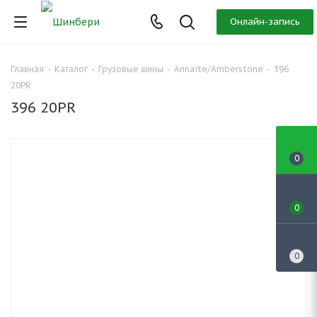
Онлайн-запись
Главная
-
Каталог
-
Грузовые шины
-
Annaite/Amberstone
-
396
20PR
396 20PR
0
0
0