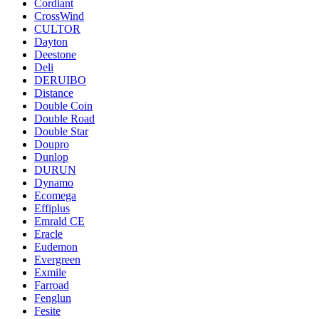
Cordiant
CrossWind
CULTOR
Dayton
Deestone
Deli
DERUIBO
Distance
Double Coin
Double Road
Double Star
Doupro
Dunlop
DURUN
Dynamo
Ecomega
Effiplus
Emrald СЕ
Eracle
Eudemon
Evergreen
Exmile
Farroad
Fenglun
Fesite