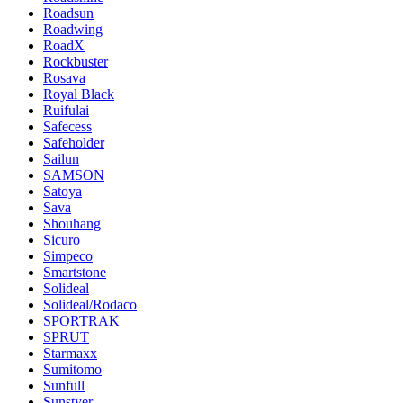
Roadsun
Roadwing
RoadX
Rockbuster
Rosava
Royal Black
Ruifulai
Safecess
Safeholder
Sailun
SAMSON
Satoya
Sava
Shouhang
Sicuro
Simpeco
Smartstone
Solideal
Solideal/Rodaco
SPORTRAK
SPRUT
Starmaxx
Sumitomo
Sunfull
Sunstyer