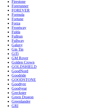
Firestone
Forerunner
FOREVER
Formula
Fortune
Forza
Frontway
Fulda
Fullrun
Fullway
Galaxy
Gin Tin
GiTi
GM Rover
Golden Crown
GOLDSHIELD
GoodNord
Goodride
GOODSTONE
Goodtyre
Goodyear
Greckster
Green Dragon
Greenlander
GRI