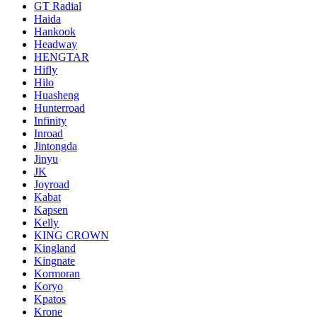
GT Radial
Haida
Hankook
Headway
HENGTAR
Hifly
Hilo
Huasheng
Hunterroad
Infinity
Inroad
Jintongda
Jinyu
JK
Joyroad
Kabat
Kapsen
Kelly
KING CROWN
Kingland
Kingnate
Kormoran
Koryo
Kpatos
Krone