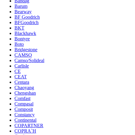
Bandag
Barum
Bearway
BF Goodrich
BFGoodrich
BKT
Blackhawk
Bontyre
Boto
Bridgestone
CAMSO
Camso/Solideal
Carlisle
CE
CEAT
Centara
Chaoyang
Chengshan
Comfast
Compasal
Composit
Constancy
Continental
COPARTNER
COPRA`H