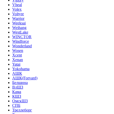
Vglory
Vheal
Volex
Voltyre
Warrior
Weeksai
Weihang
WestLake
WINCTOR
Windforce
Wonderland
Wosen
Xcent
Xenan
Yatai
Yokohama
АШК
АШК(Forvard)
Белшина
ВлШЗ
Кама
КШЗ
ОмскШЗ
СПБ
Треллеборг