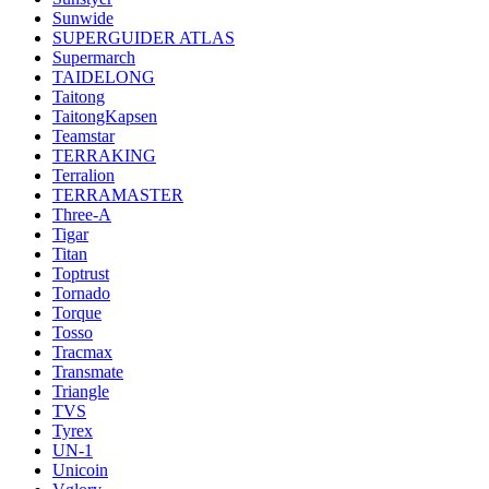
Sunwide
SUPERGUIDER ATLAS
Supermarch
TAIDELONG
Taitong
TaitongKapsen
Teamstar
TERRAKING
Terralion
TERRAMASTER
Three-A
Tigar
Titan
Toptrust
Tornado
Torque
Tosso
Tracmax
Transmate
Triangle
TVS
Tyrex
UN-1
Unicoin