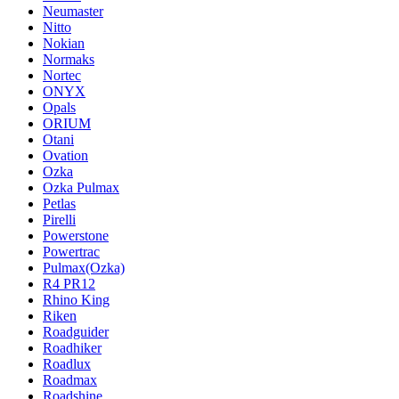
Neumaster
Nitto
Nokian
Normaks
Nortec
ONYX
Opals
ORIUM
Otani
Ovation
Ozka
Ozka Pulmax
Petlas
Pirelli
Powerstone
Powertrac
Pulmax(Ozka)
R4 PR12
Rhino King
Riken
Roadguider
Roadhiker
Roadlux
Roadmax
Roadshine