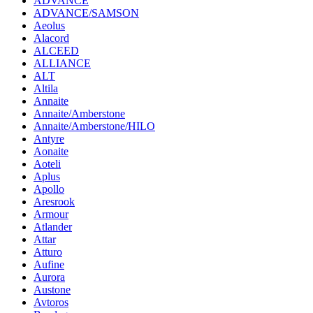
ADVANCE
ADVANCE/SAMSON
Aeolus
Alacord
ALCEED
ALLIANCE
ALT
Altila
Annaite
Annaite/Amberstone
Annaite/Amberstone/HILO
Antyre
Aonaite
Aoteli
Aplus
Apollo
Aresrook
Armour
Atlander
Attar
Atturo
Aufine
Aurora
Austone
Avtoros