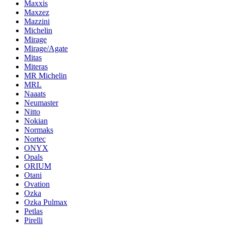
Maxxis
Maxzez
Mazzini
Michelin
Mirage
Mirage/Agate
Mitas
Miteras
MR Michelin
MRL
Naaats
Neumaster
Nitto
Nokian
Normaks
Nortec
ONYX
Opals
ORIUM
Otani
Ovation
Ozka
Ozka Pulmax
Petlas
Pirelli