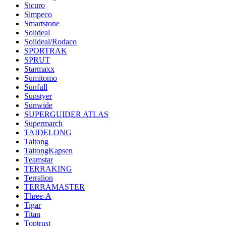
Sicuro
Simpeco
Smartstone
Solideal
Solideal/Rodaco
SPORTRAK
SPRUT
Starmaxx
Sumitomo
Sunfull
Sunstyer
Sunwide
SUPERGUIDER ATLAS
Supermarch
TAIDELONG
Taitong
TaitongKapsen
Teamstar
TERRAKING
Terralion
TERRAMASTER
Three-A
Tigar
Titan
Toptrust