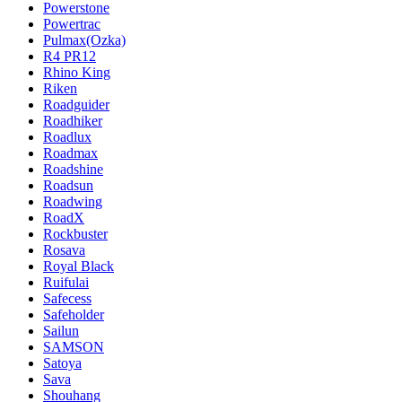
Powerstone
Powertrac
Pulmax(Ozka)
R4 PR12
Rhino King
Riken
Roadguider
Roadhiker
Roadlux
Roadmax
Roadshine
Roadsun
Roadwing
RoadX
Rockbuster
Rosava
Royal Black
Ruifulai
Safecess
Safeholder
Sailun
SAMSON
Satoya
Sava
Shouhang