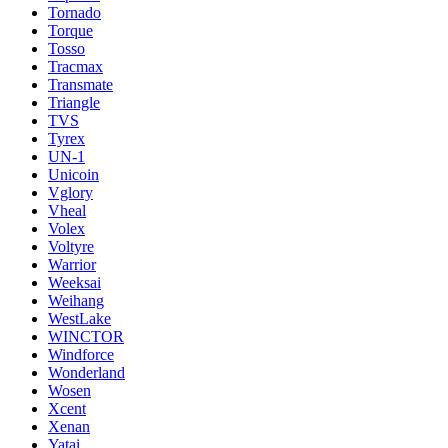
Tornado
Torque
Tosso
Tracmax
Transmate
Triangle
TVS
Tyrex
UN-1
Unicoin
Vglory
Vheal
Volex
Voltyre
Warrior
Weeksai
Weihang
WestLake
WINCTOR
Windforce
Wonderland
Wosen
Xcent
Xenan
Yatai