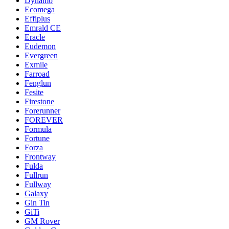
Dynamo
Ecomega
Effiplus
Emrald СЕ
Eracle
Eudemon
Evergreen
Exmile
Farroad
Fenglun
Fesite
Firestone
Forerunner
FOREVER
Formula
Fortune
Forza
Frontway
Fulda
Fullrun
Fullway
Galaxy
Gin Tin
GiTi
GM Rover