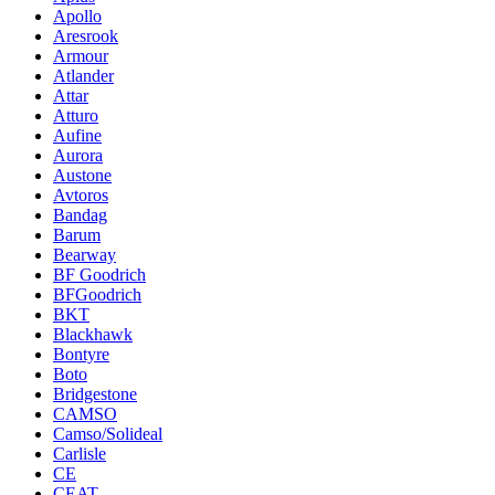
Apollo
Aresrook
Armour
Atlander
Attar
Atturo
Aufine
Aurora
Austone
Avtoros
Bandag
Barum
Bearway
BF Goodrich
BFGoodrich
BKT
Blackhawk
Bontyre
Boto
Bridgestone
CAMSO
Camso/Solideal
Carlisle
CE
CEAT