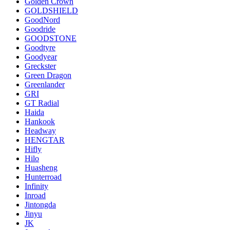
Golden Crown
GOLDSHIELD
GoodNord
Goodride
GOODSTONE
Goodtyre
Goodyear
Greckster
Green Dragon
Greenlander
GRI
GT Radial
Haida
Hankook
Headway
HENGTAR
Hifly
Hilo
Huasheng
Hunterroad
Infinity
Inroad
Jintongda
Jinyu
JK