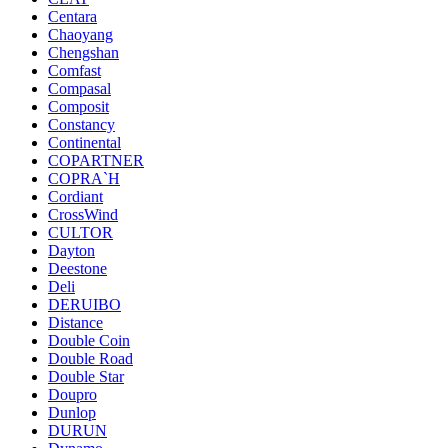
Centara
Chaoyang
Chengshan
Comfast
Compasal
Composit
Constancy
Continental
COPARTNER
COPRA`H
Cordiant
CrossWind
CULTOR
Dayton
Deestone
Deli
DERUIBO
Distance
Double Coin
Double Road
Double Star
Doupro
Dunlop
DURUN