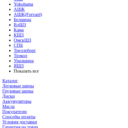
Yokohama
АШК
АШК(Forvard)
Белшина
ВлШЗ
Кама
КШЗ
ОмскШЗ
СПБ
Треллеборг
Трэкол
Уралшина
ЯШЗ
Показать все
Каталог
Легковые шины
Грузовые шины
Диски
Аккумуляторы
Масла
Покупателю
Способы оплаты
Условия доставки
Гарантия на товар