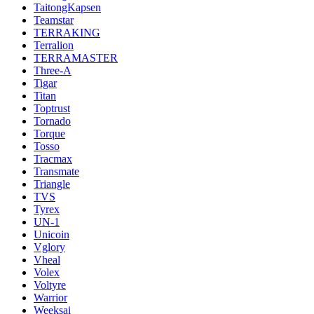
TaitongKapsen
Teamstar
TERRAKING
Terralion
TERRAMASTER
Three-A
Tigar
Titan
Toptrust
Tornado
Torque
Tosso
Tracmax
Transmate
Triangle
TVS
Tyrex
UN-1
Unicoin
Vglory
Vheal
Volex
Voltyre
Warrior
Weeksai