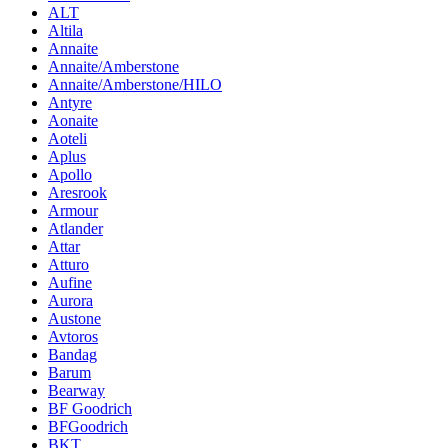
ALT
Altila
Annaite
Annaite/Amberstone
Annaite/Amberstone/HILO
Antyre
Aonaite
Aoteli
Aplus
Apollo
Aresrook
Armour
Atlander
Attar
Atturo
Aufine
Aurora
Austone
Avtoros
Bandag
Barum
Bearway
BF Goodrich
BFGoodrich
BKT