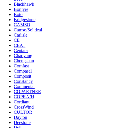
Blackhawk
Bontyre
Boto
Bridgestone
CAMSO
Camso/Solideal
Carlisle
CE
CEAT
Centara
Chaoyang
Chengshan
Comfast
Compasal
Composit
Constancy
Continental
COPARTNER
COPRA`H
Cordiant
CrossWind
CULTOR
Dayton
Deestone
Deli