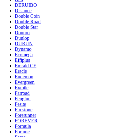
DERUIBO
Distance
Double Coin
Double Road
Double Star
Doupro
Dunlop
DURUN
Dynamo
Ecomega
Effiplus
Emrald СЕ
Eracle
Eudemon
Evergreen
Exmile
Farroad
Fenglun
Fesite
Firestone
Forerunner
FOREVER
Formula
Fortune