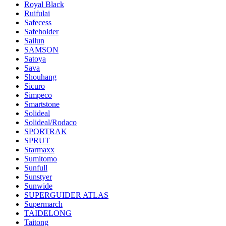
Royal Black
Ruifulai
Safecess
Safeholder
Sailun
SAMSON
Satoya
Sava
Shouhang
Sicuro
Simpeco
Smartstone
Solideal
Solideal/Rodaco
SPORTRAK
SPRUT
Starmaxx
Sumitomo
Sunfull
Sunstyer
Sunwide
SUPERGUIDER ATLAS
Supermarch
TAIDELONG
Taitong