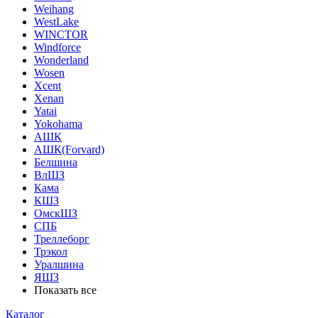
Weihang
WestLake
WINCTOR
Windforce
Wonderland
Wosen
Xcent
Xenan
Yatai
Yokohama
АШК
АШК(Forvard)
Белшина
ВлШЗ
Кама
КШЗ
ОмскШЗ
СПБ
Треллеборг
Трэкол
Уралшина
ЯШЗ
Показать все
Каталог