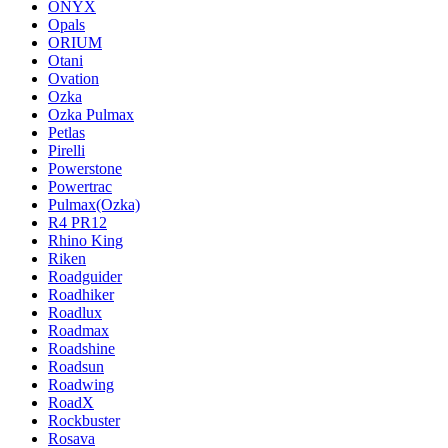
ONYX
Opals
ORIUM
Otani
Ovation
Ozka
Ozka Pulmax
Petlas
Pirelli
Powerstone
Powertrac
Pulmax(Ozka)
R4 PR12
Rhino King
Riken
Roadguider
Roadhiker
Roadlux
Roadmax
Roadshine
Roadsun
Roadwing
RoadX
Rockbuster
Rosava