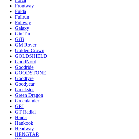
Forza
Frontway
Fulda
Fullrun
Fullway
Galaxy
Gin Tin
GiTi
GM Rover
Golden Crown
GOLDSHIELD
GoodNord
Goodride
GOODSTONE
Goodtyre
Goodyear
Greckster
Green Dragon
Greenlander
GRI
GT Radial
Haida
Hankook
Headway
HENGTAR