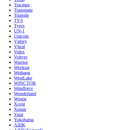
Tracmax
Transmate
Triangle
TVS
Tyrex
UN-1
Unicoin
Vglory
Vheal
Volex
Voltyre
Warrior
Weeksai
Weihang
WestLake
WINCTOR
Windforce
Wonderland
Wosen
Xcent
Xenan
Yatai
Yokohama
АШК