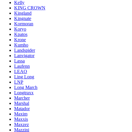
Kelly
KING CROWN
Kingland
Kingnate
Kormoran
Koryo
Kpatos
Krone
Kumho
Landspider
Lanvigator
Lassa
Laufenn
LEAO
Ling Long
LNP
Long March
Longtraxx
Marcher
Marshal
Matador
Maxim
Maxxis
Maxzez
Mazzini