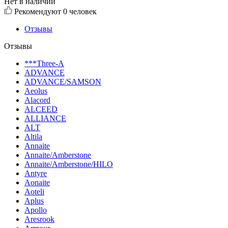
Нет в наличии
Рекомендуют
0 человек
Отзывы
Отзывы
***Three-A
ADVANCE
ADVANCE/SAMSON
Aeolus
Alacord
ALCEED
ALLIANCE
ALT
Altila
Annaite
Annaite/Amberstone
Annaite/Amberstone/HILO
Antyre
Aonaite
Aoteli
Aplus
Apollo
Aresrook