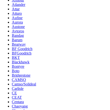
Armour
Atlander
Attar
Atturo
Aufine
Aurora
Austone
Avtoros
Bandag
Barum
Bearway
BF Goodrich
BFGoodrich
BKT
Blackhawk
Bontyre
Boto
Bridgestone
CAMSO
Camso/Solideal
Carlisle
CE
CEAT
Centara
Chaoyang