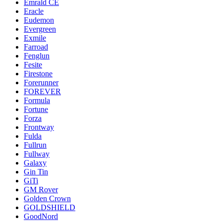
Emrald СЕ
Eracle
Eudemon
Evergreen
Exmile
Farroad
Fenglun
Fesite
Firestone
Forerunner
FOREVER
Formula
Fortune
Forza
Frontway
Fulda
Fullrun
Fullway
Galaxy
Gin Tin
GiTi
GM Rover
Golden Crown
GOLDSHIELD
GoodNord