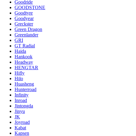
Goodride
GOODSTONE
Goodtyre
Goodyear
Greckster
Green Dragon
Greenlander
GRI
GT Radial
Haida
Hankook
Headway
HENGTAR
Hifly
Hilo
Huasheng
Hunterroad
Infinity
Inroad
Jintongda
Jinyu
JK
Joyroad
Kabat
Kapsen