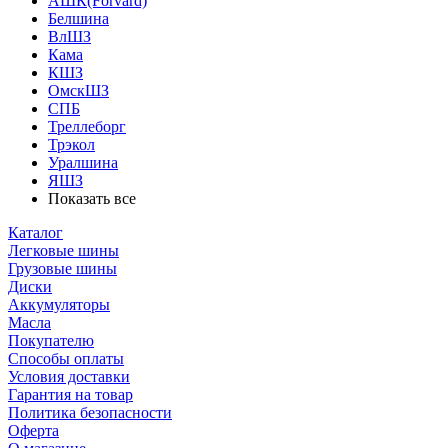
АШК(Forvard)
Белшина
ВлШЗ
Кама
КШЗ
ОмскШЗ
СПБ
Треллеборг
Трэкол
Уралшина
ЯШЗ
Показать все
Каталог
Легковые шины
Грузовые шины
Диски
Аккумуляторы
Масла
Покупателю
Способы оплаты
Условия доставки
Гарантия на товар
Политика безопасности
Оферта