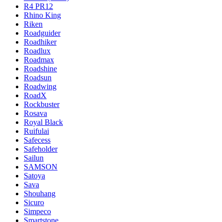
R4 PR12
Rhino King
Riken
Roadguider
Roadhiker
Roadlux
Roadmax
Roadshine
Roadsun
Roadwing
RoadX
Rockbuster
Rosava
Royal Black
Ruifulai
Safecess
Safeholder
Sailun
SAMSON
Satoya
Sava
Shouhang
Sicuro
Simpeco
Smartstone