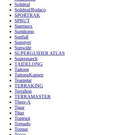
Solideal
Solideal/Rodaco
SPORTRAK
SPRUT
Starmaxx
Sumitomo
Sunfull
Sunstyer
Sunwide
SUPERGUIDER ATLAS
Supermarch
TAIDELONG
Taitong
TaitongKapsen
Teamstar
TERRAKING
Terralion
TERRAMASTER
Three-A
Tigar
Titan
Toptrust
Tornado
Torque
Tosso