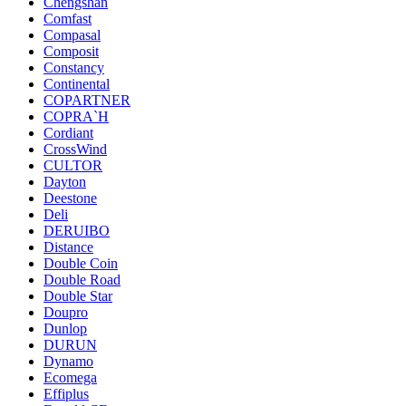
Chengshan
Comfast
Compasal
Composit
Constancy
Continental
COPARTNER
COPRA`H
Cordiant
CrossWind
CULTOR
Dayton
Deestone
Deli
DERUIBO
Distance
Double Coin
Double Road
Double Star
Doupro
Dunlop
DURUN
Dynamo
Ecomega
Effiplus