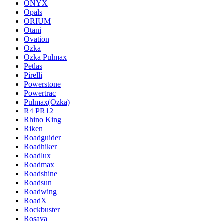
ONYX
Opals
ORIUM
Otani
Ovation
Ozka
Ozka Pulmax
Petlas
Pirelli
Powerstone
Powertrac
Pulmax(Ozka)
R4 PR12
Rhino King
Riken
Roadguider
Roadhiker
Roadlux
Roadmax
Roadshine
Roadsun
Roadwing
RoadX
Rockbuster
Rosava