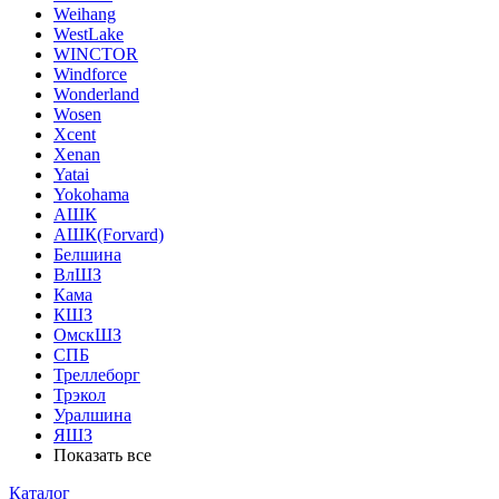
Weihang
WestLake
WINCTOR
Windforce
Wonderland
Wosen
Xcent
Xenan
Yatai
Yokohama
АШК
АШК(Forvard)
Белшина
ВлШЗ
Кама
КШЗ
ОмскШЗ
СПБ
Треллеборг
Трэкол
Уралшина
ЯШЗ
Показать все
Каталог