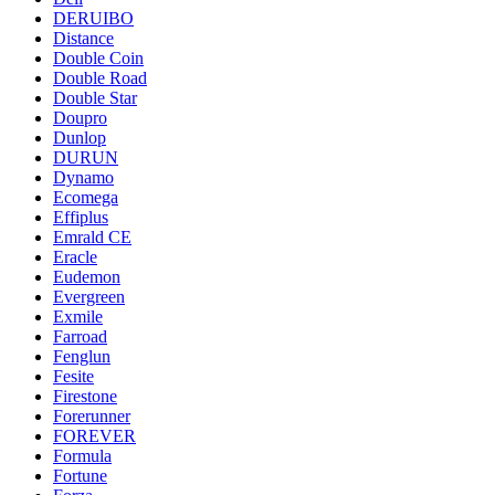
DERUIBO
Distance
Double Coin
Double Road
Double Star
Doupro
Dunlop
DURUN
Dynamo
Ecomega
Effiplus
Emrald СЕ
Eracle
Eudemon
Evergreen
Exmile
Farroad
Fenglun
Fesite
Firestone
Forerunner
FOREVER
Formula
Fortune