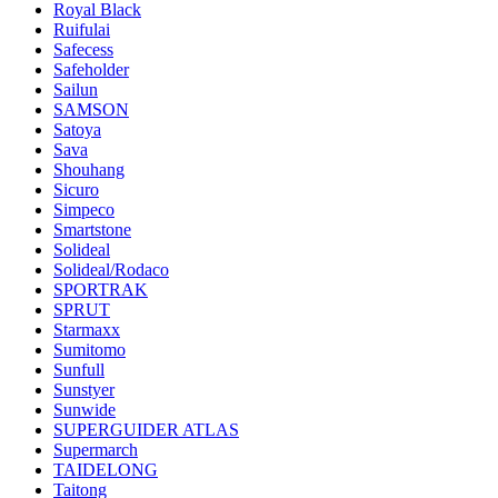
Royal Black
Ruifulai
Safecess
Safeholder
Sailun
SAMSON
Satoya
Sava
Shouhang
Sicuro
Simpeco
Smartstone
Solideal
Solideal/Rodaco
SPORTRAK
SPRUT
Starmaxx
Sumitomo
Sunfull
Sunstyer
Sunwide
SUPERGUIDER ATLAS
Supermarch
TAIDELONG
Taitong