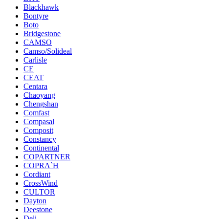
Blackhawk
Bontyre
Boto
Bridgestone
CAMSO
Camso/Solideal
Carlisle
CE
CEAT
Centara
Chaoyang
Chengshan
Comfast
Compasal
Composit
Constancy
Continental
COPARTNER
COPRA`H
Cordiant
CrossWind
CULTOR
Dayton
Deestone
Deli