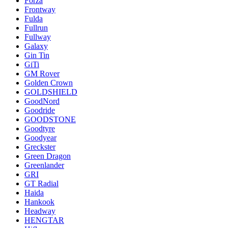
Forza
Frontway
Fulda
Fullrun
Fullway
Galaxy
Gin Tin
GiTi
GM Rover
Golden Crown
GOLDSHIELD
GoodNord
Goodride
GOODSTONE
Goodtyre
Goodyear
Greckster
Green Dragon
Greenlander
GRI
GT Radial
Haida
Hankook
Headway
HENGTAR