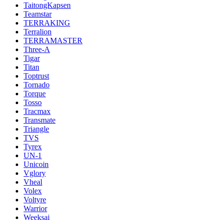
TaitongKapsen
Teamstar
TERRAKING
Terralion
TERRAMASTER
Three-A
Tigar
Titan
Toptrust
Tornado
Torque
Tosso
Tracmax
Transmate
Triangle
TVS
Tyrex
UN-1
Unicoin
Vglory
Vheal
Volex
Voltyre
Warrior
Weeksai