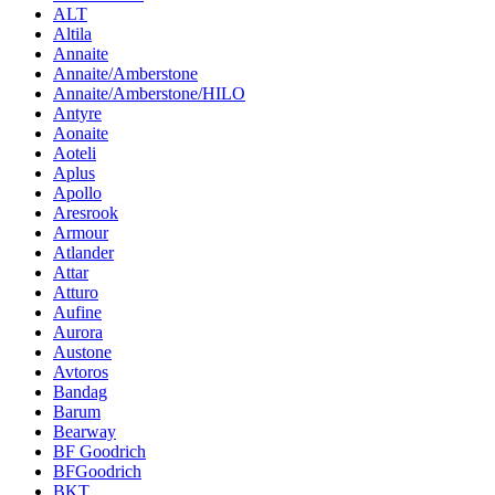
ALT
Altila
Annaite
Annaite/Amberstone
Annaite/Amberstone/HILO
Antyre
Aonaite
Aoteli
Aplus
Apollo
Aresrook
Armour
Atlander
Attar
Atturo
Aufine
Aurora
Austone
Avtoros
Bandag
Barum
Bearway
BF Goodrich
BFGoodrich
BKT