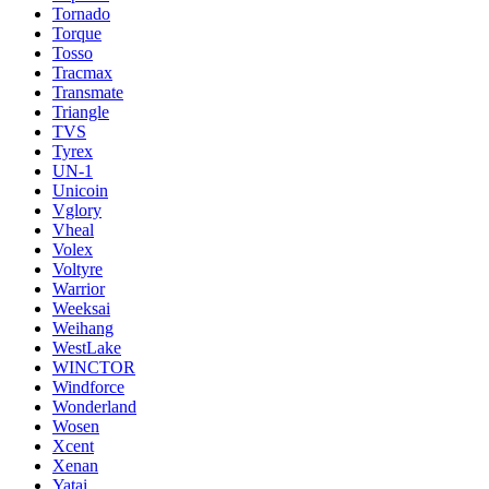
Tornado
Torque
Tosso
Tracmax
Transmate
Triangle
TVS
Tyrex
UN-1
Unicoin
Vglory
Vheal
Volex
Voltyre
Warrior
Weeksai
Weihang
WestLake
WINCTOR
Windforce
Wonderland
Wosen
Xcent
Xenan
Yatai