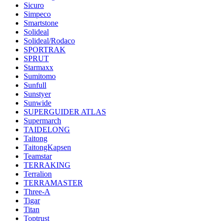
Sicuro
Simpeco
Smartstone
Solideal
Solideal/Rodaco
SPORTRAK
SPRUT
Starmaxx
Sumitomo
Sunfull
Sunstyer
Sunwide
SUPERGUIDER ATLAS
Supermarch
TAIDELONG
Taitong
TaitongKapsen
Teamstar
TERRAKING
Terralion
TERRAMASTER
Three-A
Tigar
Titan
Toptrust