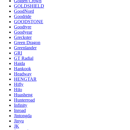
Golden Crown
GOLDSHIELD
GoodNord
Goodride
GOODSTONE
Goodtyre
Goodyear
Greckster
Green Dragon
Greenlander
GRI
GT Radial
Haida
Hankook
Headway
HENGTAR
Hifly
Hilo
Huasheng
Hunterroad
Infinity
Inroad
Jintongda
Jinyu
JK