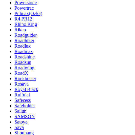
Powerstone
Powertrac
Pulmax(Ozka)
R4 PR12
Rhino King
Riken
Roadguider
Roadhiker
Roadlux
Roadmax
Roadshine
Roadsun
Roadwing
RoadX
Rockbuster
Rosava
Royal Black
Ruifulai
Safecess
Safeholder
Sailun
SAMSON
Satoya
Sava
Shouhang