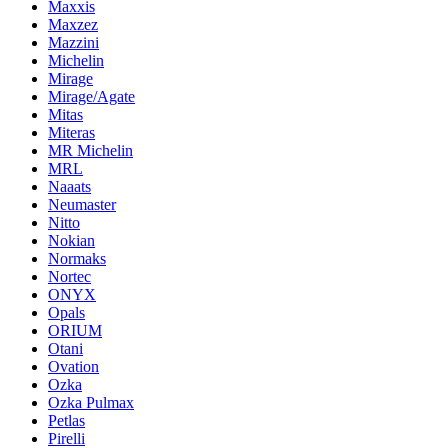
Maxxis
Maxzez
Mazzini
Michelin
Mirage
Mirage/Agate
Mitas
Miteras
MR Michelin
MRL
Naaats
Neumaster
Nitto
Nokian
Normaks
Nortec
ONYX
Opals
ORIUM
Otani
Ovation
Ozka
Ozka Pulmax
Petlas
Pirelli