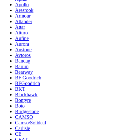
Apollo
Aresrook
Armour
Atlander
Attar
Atturo
Aufine
Aurora
Austone
Avtoros
Bandag
Barum
Bearway
BF Goodrich
BFGoodrich
BKT
Blackhawk
Bontyre
Boto
Bridgestone
CAMSO
Camso/Solideal
Carlisle
CE
CEAT