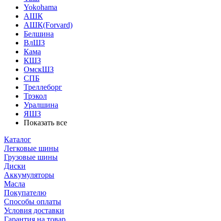
Yokohama
АШК
АШК(Forvard)
Белшина
ВлШЗ
Кама
КШЗ
ОмскШЗ
СПБ
Треллеборг
Трэкол
Уралшина
ЯШЗ
Показать все
Каталог
Легковые шины
Грузовые шины
Диски
Аккумуляторы
Масла
Покупателю
Способы оплаты
Условия доставки
Гарантия на товар