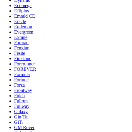
Dynamo
Ecomega
Effiplus
Emrald СЕ
Eracle
Eudemon
Evergreen
Exmile
Farroad
Fenglun
Fesite
Firestone
Forerunner
FOREVER
Formula
Fortune
Forza
Frontway
Fulda
Fullrun
Fullway
Galaxy
Gin Tin
GiTi
GM Rover