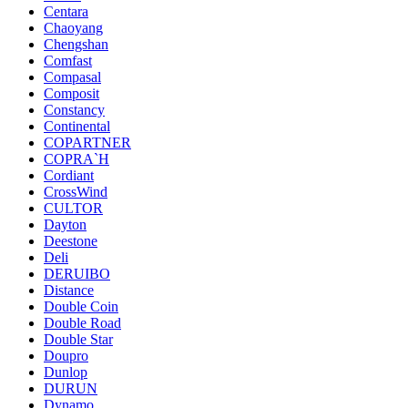
Centara
Chaoyang
Chengshan
Comfast
Compasal
Composit
Constancy
Continental
COPARTNER
COPRA`H
Cordiant
CrossWind
CULTOR
Dayton
Deestone
Deli
DERUIBO
Distance
Double Coin
Double Road
Double Star
Doupro
Dunlop
DURUN
Dynamo