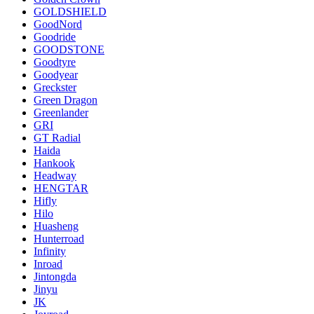
GOLDSHIELD
GoodNord
Goodride
GOODSTONE
Goodtyre
Goodyear
Greckster
Green Dragon
Greenlander
GRI
GT Radial
Haida
Hankook
Headway
HENGTAR
Hifly
Hilo
Huasheng
Hunterroad
Infinity
Inroad
Jintongda
Jinyu
JK