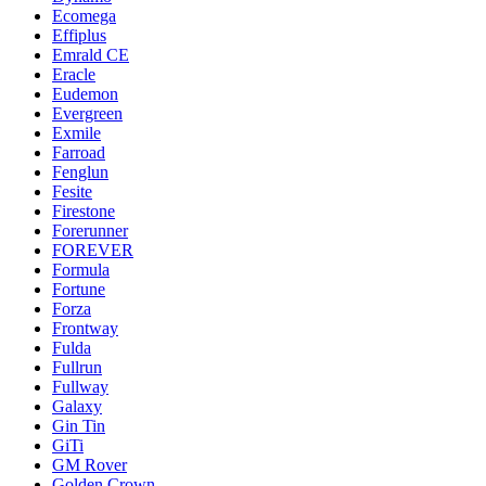
Ecomega
Effiplus
Emrald СЕ
Eracle
Eudemon
Evergreen
Exmile
Farroad
Fenglun
Fesite
Firestone
Forerunner
FOREVER
Formula
Fortune
Forza
Frontway
Fulda
Fullrun
Fullway
Galaxy
Gin Tin
GiTi
GM Rover
Golden Crown