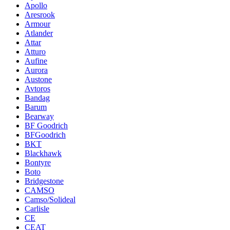
Apollo
Aresrook
Armour
Atlander
Attar
Atturo
Aufine
Aurora
Austone
Avtoros
Bandag
Barum
Bearway
BF Goodrich
BFGoodrich
BKT
Blackhawk
Bontyre
Boto
Bridgestone
CAMSO
Camso/Solideal
Carlisle
CE
CEAT