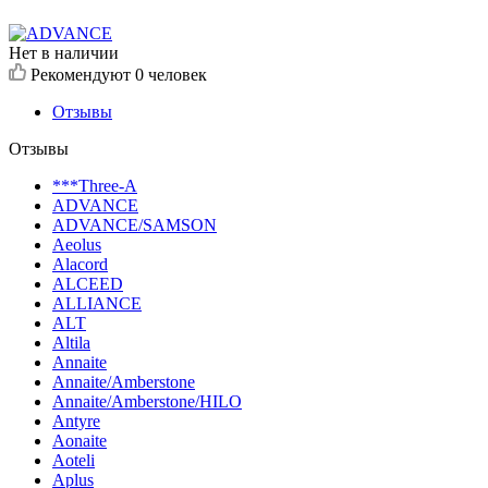
Нет в наличии
Рекомендуют
0 человек
Отзывы
Отзывы
***Three-A
ADVANCE
ADVANCE/SAMSON
Aeolus
Alacord
ALCEED
ALLIANCE
ALT
Altila
Annaite
Annaite/Amberstone
Annaite/Amberstone/HILO
Antyre
Aonaite
Aoteli
Aplus