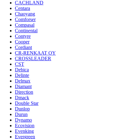
CACHLAND
Centara
Chaoyang
Comforser
Compasal
Continental
Contyre
Cooper
Cordiant
CR-RENKAAT OY
CROSSLEADER
CST
Debica
Delinte
Delmax
Diamant
Direction
Dmack
Double Star
Dunlop
Durun
Dynamo
Ecovision
Evenking
Evergreen