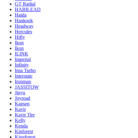
GT Radial
HABILEAD
Haida
Hankook
Headway
Hercules
Hifly
Ikon
Ikon
ILINK
Imperial
Infinity
Insa Turbo
Interstate
Ironman
JASSITOW
Jinyu
Joyroad
Kapsen
Kavir
Kavir Tire
Kelly
Kenda
Kinforest
Kingforest