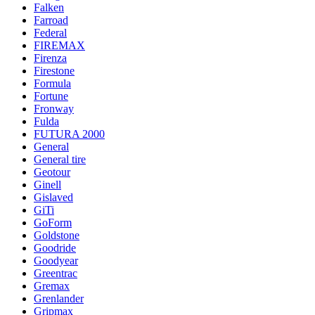
Falken
Farroad
Federal
FIREMAX
Firenza
Firestone
Formula
Fortune
Fronway
Fulda
FUTURA 2000
General
General tire
Geotour
Ginell
Gislaved
GiTi
GoForm
Goldstone
Goodride
Goodyear
Greentrac
Gremax
Grenlander
Gripmax