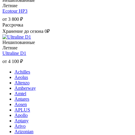
Нешипованные
Летние
Ecotour HP3
от
3 800
₽
Рассрочка
Хранение до сезона 0₽
Нешипованные
Летние
Ultraline D1
от
4 100
₽
Achilles
Aeolus
Altenzo
Amberway
Amtel
Antares
Aosen
APLUS
Apollo
Aptany
Arivo
Arizonian