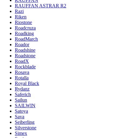
RAUFFAN
RAUFFAN ASTRAR R2
Razi
Riken
Riostone
Roadcruza
Roadking
RoadMarch
Roador
Roadshine
Roadstone
RoadX
Rockblade
Rosava
Rotalla
Royal Black
Rydanz
Saferich
Sailun
SAILWIN
Satoya
Sava
Seiberling
Silverstone
Simex