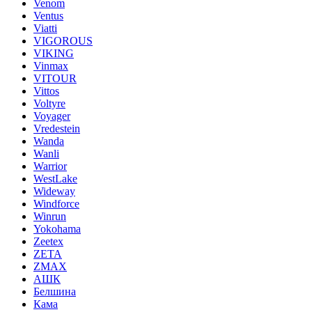
Venom
Ventus
Viatti
VIGOROUS
VIKING
Vinmax
VITOUR
Vittos
Voltyre
Voyager
Vredestein
Wanda
Wanli
Warrior
WestLake
Wideway
Windforce
Winrun
Yokohama
Zeetex
ZETA
ZMAX
АШК
Белшина
Кама