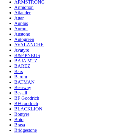
ARMSTRONG
Artmotion
Atlander
Attar
Auplus
Aurora
Austone
Autogreen
AVALANCHE
Avatyre
B&P PNEUS
BAJA MTZ
BAREZ
Bars
Barum
BATMAN
Bearway
Bestall
BF Goodrich
BFGoodrich
BLACKLION
Bontyre
Boto
Brasa
Bridgestone