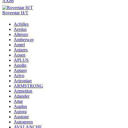
AX88
Roverstar H/T
Achilles
Aeolus
Altenzo
Amberway
Amtel
Antares
Aosen
APLUS
Apollo
Aptany
Arivo
Arizonian
ARMSTRONG
Artmotion
Atlander
Attar
Auplus
Aurora
Austone
Autogreen
AVALANCHE