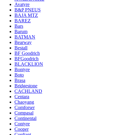
Avatyre
B&P PNEUS
BAJA MTZ
BAREZ
Bars
Barum
BATMAN
Bearway
Bestall
BF Goodrich
BFGoodrich
BLACKLION
Bontyre
Boto
Brasa
Bridgestone
CACHLAND
Centara
Chaoyang
Comforser
Compasal
Continental
Contyre
Cooper
Cordiant