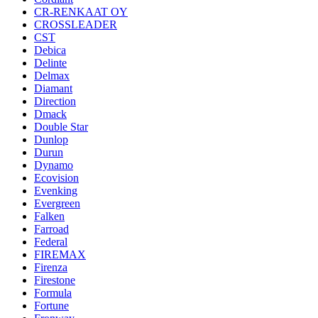
CR-RENKAAT OY
CROSSLEADER
CST
Debica
Delinte
Delmax
Diamant
Direction
Dmack
Double Star
Dunlop
Durun
Dynamo
Ecovision
Evenking
Evergreen
Falken
Farroad
Federal
FIREMAX
Firenza
Firestone
Formula
Fortune