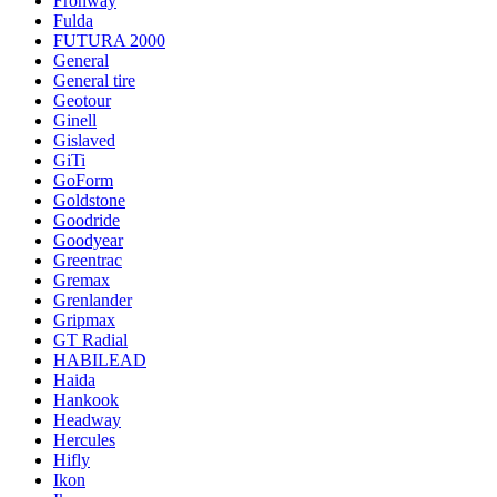
Fronway
Fulda
FUTURA 2000
General
General tire
Geotour
Ginell
Gislaved
GiTi
GoForm
Goldstone
Goodride
Goodyear
Greentrac
Gremax
Grenlander
Gripmax
GT Radial
HABILEAD
Haida
Hankook
Headway
Hercules
Hifly
Ikon