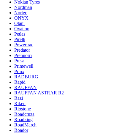
Nokian Tyres
Nordman
Nortec
ONYX
Otani
Ovation
Petlas
Pirelli
Powertrac
Predator
Premiorri
Presa
Primewell
Prinx
RADBURG
Rapid
RAUFFAN
RAUFFAN ASTRAR R2
Razi
Riken
Riostone
Roadcruza
Roadking
RoadMarch
Roador