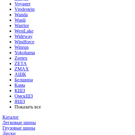
Voyager
Vredestein
Wanda
Wanli
Warrior
WestLake
Wideway
Windforce
Winrun
Yokohama
Zeetex
ZETA
ZMAX
АШК
Белшина
Кама
КШЗ
ОмскШЗ
ЯШЗ
Показать все
Каталог
Легковые шины
Грузовые шины
Диски