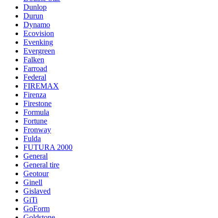
Dunlop
Durun
Dynamo
Ecovision
Evenking
Evergreen
Falken
Farroad
Federal
FIREMAX
Firenza
Firestone
Formula
Fortune
Fronway
Fulda
FUTURA 2000
General
General tire
Geotour
Ginell
Gislaved
GiTi
GoForm
Goldstone