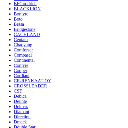
BFGoodrich
BLACKLION
Bontyre
Boto
Brasa
Bridgestone
CACHLAND
Centara
Chaoyang
Comforser
Compasal
Continental
Contyre
Cooper
Cordiant
CR-RENKAAT OY
CROSSLEADER
CST
Debica
Delinte
Delmax
Diamant
Direction
Dmack
Double Star