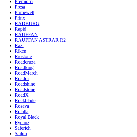
Premiorri
Presa
Primewell
Prinx
RADBURG
Rapid
RAUFFAN
RAUFFAN ASTRAR R2
Razi
Riken
Riostone
Roadcruza
Roadking
RoadMarch
Roador
Roadshine
Roadstone
RoadX
Rockblade
Rosava
Rotalla
Royal Black
Rydanz
Saferich
Sailun