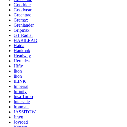
Goodride
Goodyear
Greentrac
Gremax
Grenlander
Gripmax
GT Radial
HABILEAD
Haida
Hankook
Headway
Hercules
Hifly
Ikon
Ikon
ILINK
Imperial
Infinity
Insa Turbo
Interstate
Ironman
JASSITOW
Jinyu
Joyroad