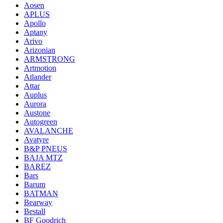
Aosen
APLUS
Apollo
Aptany
Arivo
Arizonian
ARMSTRONG
Artmotion
Atlander
Attar
Auplus
Aurora
Austone
Autogreen
AVALANCHE
Avatyre
B&P PNEUS
BAJA MTZ
BAREZ
Bars
Barum
BATMAN
Bearway
Bestall
BF Goodrich