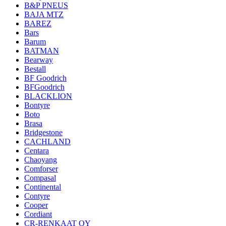
B&P PNEUS
BAJA MTZ
BAREZ
Bars
Barum
BATMAN
Bearway
Bestall
BF Goodrich
BFGoodrich
BLACKLION
Bontyre
Boto
Brasa
Bridgestone
CACHLAND
Centara
Chaoyang
Comforser
Compasal
Continental
Contyre
Cooper
Cordiant
CR-RENKAAT OY