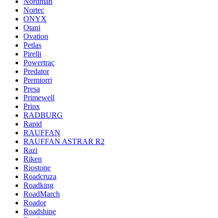
Nordman
Nortec
ONYX
Otani
Ovation
Petlas
Pirelli
Powertrac
Predator
Premiorri
Presa
Primewell
Prinx
RADBURG
Rapid
RAUFFAN
RAUFFAN ASTRAR R2
Razi
Riken
Riostone
Roadcruza
Roadking
RoadMarch
Roador
Roadshine