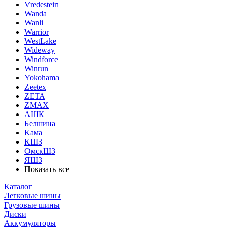
Vredestein
Wanda
Wanli
Warrior
WestLake
Wideway
Windforce
Winrun
Yokohama
Zeetex
ZETA
ZMAX
АШК
Белшина
Кама
КШЗ
ОмскШЗ
ЯШЗ
Показать все
Каталог
Легковые шины
Грузовые шины
Диски
Аккумуляторы