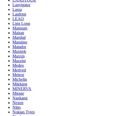
LANDTOUR
Lanvigator
Lassa
Laufenn
LEAO
Ling Long
Magnum
Mairan
Marshal
Massimo
Matador
Maxtrek
Maxxis
Mazzini
Medeo
Medved
Meteor
Michelin
Mileking
MINERVA
Mirage
Nankang
Nexen
Nitto
Nokian Tyres