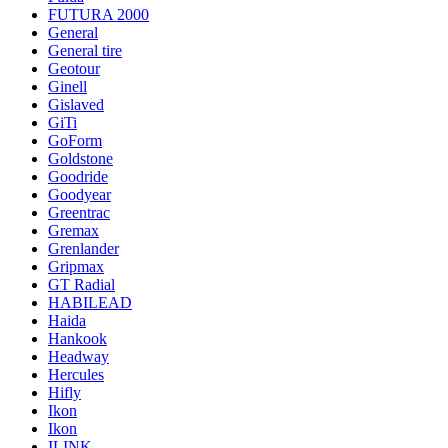
FUTURA 2000
General
General tire
Geotour
Ginell
Gislaved
GiTi
GoForm
Goldstone
Goodride
Goodyear
Greentrac
Gremax
Grenlander
Gripmax
GT Radial
HABILEAD
Haida
Hankook
Headway
Hercules
Hifly
Ikon
Ikon
ILINK