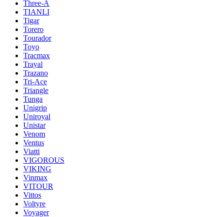
Three-A
TIANLI
Tigar
Torero
Tourador
Toyo
Tracmax
Trayal
Trazano
Tri-Ace
Triangle
Tunga
Unigrip
Uniroyal
Unistar
Venom
Ventus
Viatti
VIGOROUS
VIKING
Vinmax
VITOUR
Vittos
Voltyre
Voyager