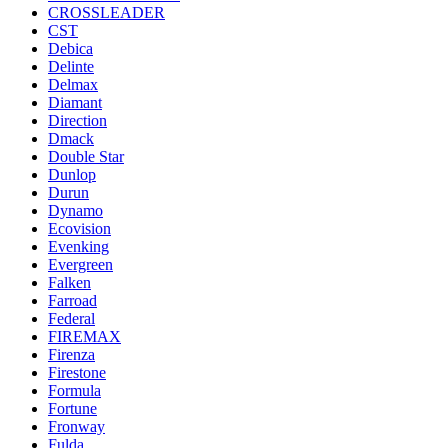
CROSSLEADER
CST
Debica
Delinte
Delmax
Diamant
Direction
Dmack
Double Star
Dunlop
Durun
Dynamo
Ecovision
Evenking
Evergreen
Falken
Farroad
Federal
FIREMAX
Firenza
Firestone
Formula
Fortune
Fronway
Fulda