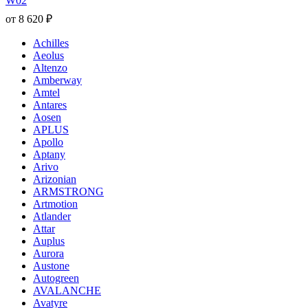
W02
от
8 620
₽
Achilles
Aeolus
Altenzo
Amberway
Amtel
Antares
Aosen
APLUS
Apollo
Aptany
Arivo
Arizonian
ARMSTRONG
Artmotion
Atlander
Attar
Auplus
Aurora
Austone
Autogreen
AVALANCHE
Avatyre