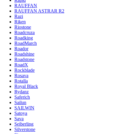
Rapid
RAUFFAN
RAUFFAN ASTRAR R2
Razi
Riken
Riostone
Roadcruza
Roadking
RoadMarch
Roador
Roadshine
Roadstone
RoadX
Rockblade
Rosava
Rotalla
Royal Black
Rydanz
Saferich
Sailun
SAILWIN
Satoya
Sava
Seiberling
Silverstone