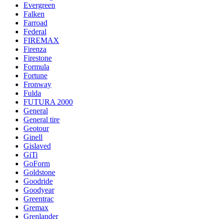
Evergreen
Falken
Farroad
Federal
FIREMAX
Firenza
Firestone
Formula
Fortune
Fronway
Fulda
FUTURA 2000
General
General tire
Geotour
Ginell
Gislaved
GiTi
GoForm
Goldstone
Goodride
Goodyear
Greentrac
Gremax
Grenlander