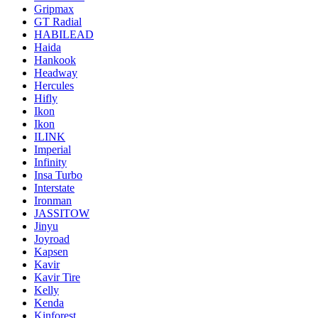
Gripmax
GT Radial
HABILEAD
Haida
Hankook
Headway
Hercules
Hifly
Ikon
Ikon
ILINK
Imperial
Infinity
Insa Turbo
Interstate
Ironman
JASSITOW
Jinyu
Joyroad
Kapsen
Kavir
Kavir Tire
Kelly
Kenda
Kinforest