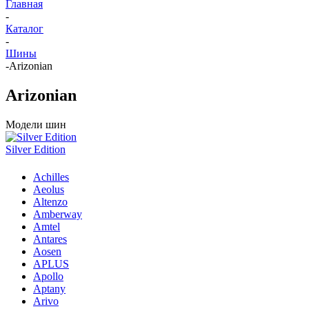
Главная
-
Каталог
-
Шины
-
Arizonian
Arizonian
Модели шин
Silver Edition
Achilles
Aeolus
Altenzo
Amberway
Amtel
Antares
Aosen
APLUS
Apollo
Aptany
Arivo