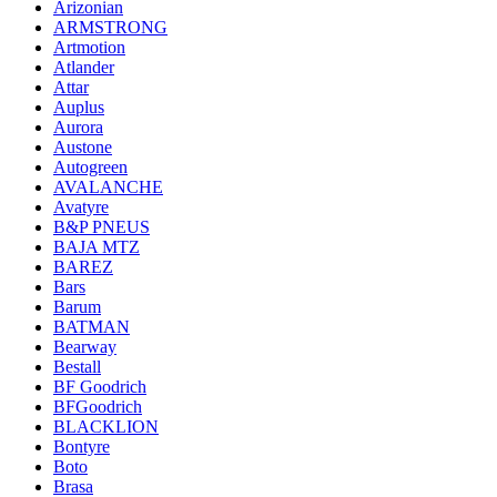
Arizonian
ARMSTRONG
Artmotion
Atlander
Attar
Auplus
Aurora
Austone
Autogreen
AVALANCHE
Avatyre
B&P PNEUS
BAJA MTZ
BAREZ
Bars
Barum
BATMAN
Bearway
Bestall
BF Goodrich
BFGoodrich
BLACKLION
Bontyre
Boto
Brasa