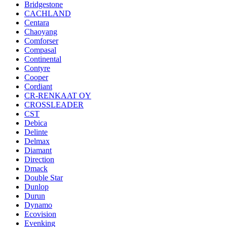
Bridgestone
CACHLAND
Centara
Chaoyang
Comforser
Compasal
Continental
Contyre
Cooper
Cordiant
CR-RENKAAT OY
CROSSLEADER
CST
Debica
Delinte
Delmax
Diamant
Direction
Dmack
Double Star
Dunlop
Durun
Dynamo
Ecovision
Evenking