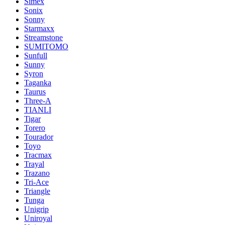
Simex
Sonix
Sonny
Starmaxx
Streamstone
SUMITOMO
Sunfull
Sunny
Syron
Taganka
Taurus
Three-A
TIANLI
Tigar
Torero
Tourador
Toyo
Tracmax
Trayal
Trazano
Tri-Ace
Triangle
Tunga
Unigrip
Uniroyal