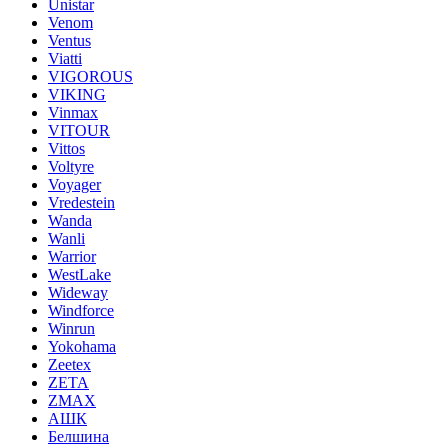
Unistar
Venom
Ventus
Viatti
VIGOROUS
VIKING
Vinmax
VITOUR
Vittos
Voltyre
Voyager
Vredestein
Wanda
Wanli
Warrior
WestLake
Wideway
Windforce
Winrun
Yokohama
Zeetex
ZETA
ZMAX
АШК
Белшина