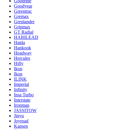
Goodride
Goodyear
Greentrac
Gremax
Grenlander
Gripmax
GT Radial
HABILEAD
Haida
Hankook
Headway
Hercules
Hifly
Ikon
Ikon
ILINK
Imperial
Infinity
Insa Turbo
Interstate
Ironman
JASSITOW
Jinyu
Joyroad
Kapsen