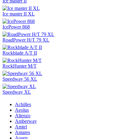
Ice master II
Ice master II XL
IcePower 868
RoadPower H/T 79 XL
Rockblade A/T II
RockHunter M/T
Speedway 56 XL
Speedway XL
Achilles
Aeolus
Altenzo
Amberway
Amtel
Antares
Aosen