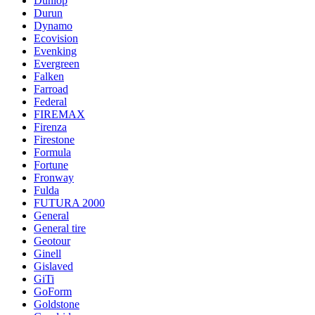
Dunlop
Durun
Dynamo
Ecovision
Evenking
Evergreen
Falken
Farroad
Federal
FIREMAX
Firenza
Firestone
Formula
Fortune
Fronway
Fulda
FUTURA 2000
General
General tire
Geotour
Ginell
Gislaved
GiTi
GoForm
Goldstone