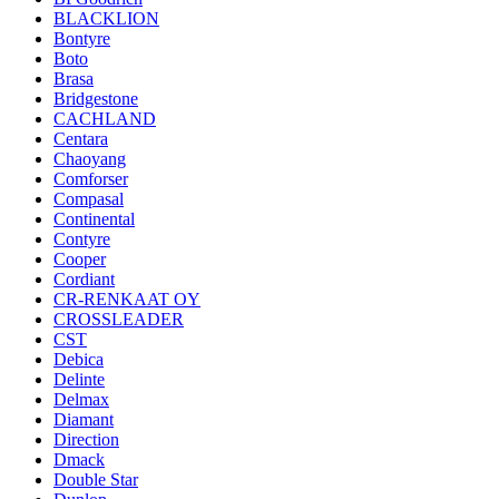
BLACKLION
Bontyre
Boto
Brasa
Bridgestone
CACHLAND
Centara
Chaoyang
Comforser
Compasal
Continental
Contyre
Cooper
Cordiant
CR-RENKAAT OY
CROSSLEADER
CST
Debica
Delinte
Delmax
Diamant
Direction
Dmack
Double Star