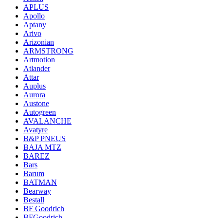
APLUS
Apollo
Aptany
Arivo
Arizonian
ARMSTRONG
Artmotion
Atlander
Attar
Auplus
Aurora
Austone
Autogreen
AVALANCHE
Avatyre
B&P PNEUS
BAJA MTZ
BAREZ
Bars
Barum
BATMAN
Bearway
Bestall
BF Goodrich
BFGoodrich