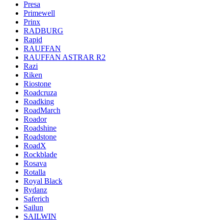
Presa
Primewell
Prinx
RADBURG
Rapid
RAUFFAN
RAUFFAN ASTRAR R2
Razi
Riken
Riostone
Roadcruza
Roadking
RoadMarch
Roador
Roadshine
Roadstone
RoadX
Rockblade
Rosava
Rotalla
Royal Black
Rydanz
Saferich
Sailun
SAILWIN