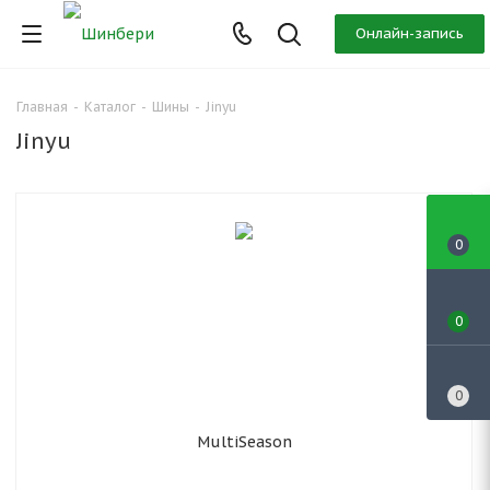
Онлайн-запись
Главная
-
Каталог
-
Шины
-
Jinyu
Jinyu
0
0
0
MultiSeason