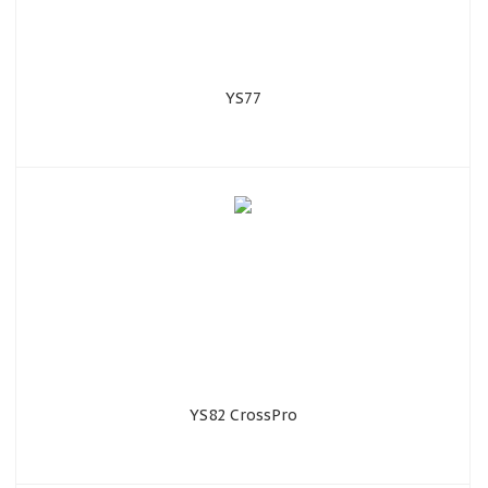
YS77
YS82 CrossPro