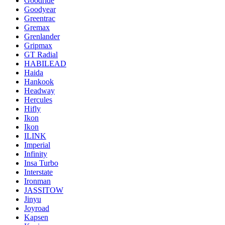
Goodride
Goodyear
Greentrac
Gremax
Grenlander
Gripmax
GT Radial
HABILEAD
Haida
Hankook
Headway
Hercules
Hifly
Ikon
Ikon
ILINK
Imperial
Infinity
Insa Turbo
Interstate
Ironman
JASSITOW
Jinyu
Joyroad
Kapsen