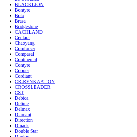
BLACKLION
Bontyre
Boto
Brasa
Bridgestone
CACHLAND
Centara
Chaoyang
Comforser
Compasal
Continental
Contyre
Cooper
Cordiant
CR-RENKAAT OY
CROSSLEADER
CST
Debica
Delinte
Delmax
Diamant
Direction
Dmack
Double Star
Dunlop