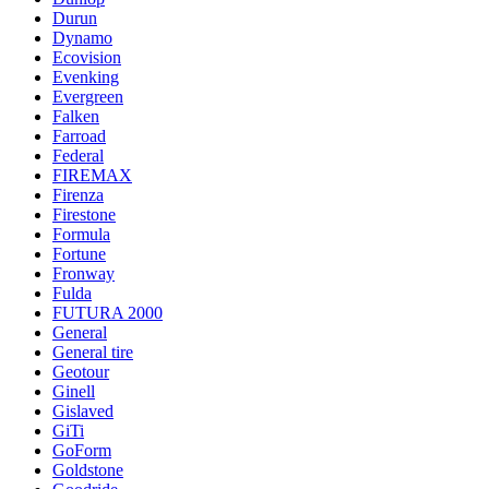
Durun
Dynamo
Ecovision
Evenking
Evergreen
Falken
Farroad
Federal
FIREMAX
Firenza
Firestone
Formula
Fortune
Fronway
Fulda
FUTURA 2000
General
General tire
Geotour
Ginell
Gislaved
GiTi
GoForm
Goldstone