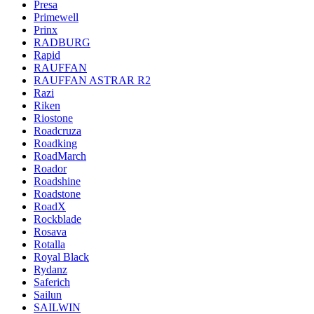
Presa
Primewell
Prinx
RADBURG
Rapid
RAUFFAN
RAUFFAN ASTRAR R2
Razi
Riken
Riostone
Roadcruza
Roadking
RoadMarch
Roador
Roadshine
Roadstone
RoadX
Rockblade
Rosava
Rotalla
Royal Black
Rydanz
Saferich
Sailun
SAILWIN