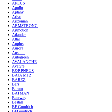
APLUS
Apollo
Aptany
Arivo
Arizonian
ARMSTRONG
Artmotion
Atlander
Attar
Auplus
Aurora
Austone
Autogreen
AVALANCHE
Avatyre
B&P PNEUS
BAJA MTZ
BAREZ
Bars
Barum
BATMAN
Bearway
Bestall
BF Goodrich
BFGoodrich