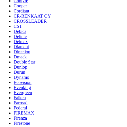
Contyre
Cooper
Cordiant
CR-RENKAAT OY
CROSSLEADER
CST
Debica
Delinte
Delmax
Diamant
Direction
Dmack
Double Star
Dunlop
Durun
Dynamo
Ecovision
Evenking
Evergreen
Falken
Farroad
Federal
FIREMAX
Firenza
Firestone