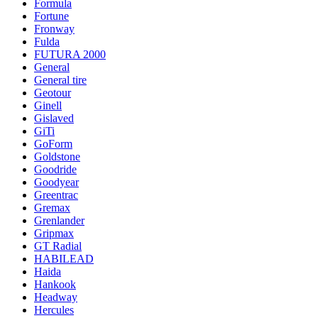
Formula
Fortune
Fronway
Fulda
FUTURA 2000
General
General tire
Geotour
Ginell
Gislaved
GiTi
GoForm
Goldstone
Goodride
Goodyear
Greentrac
Gremax
Grenlander
Gripmax
GT Radial
HABILEAD
Haida
Hankook
Headway
Hercules