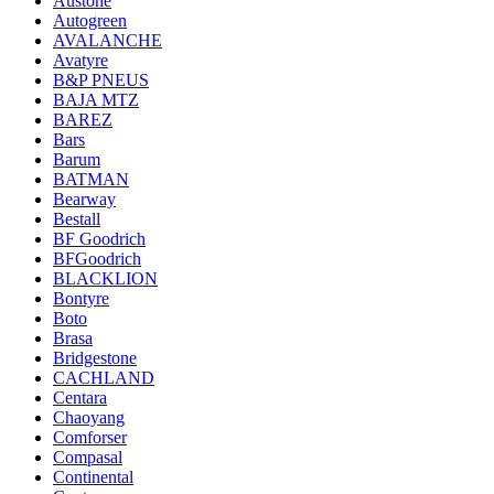
Austone
Autogreen
AVALANCHE
Avatyre
B&P PNEUS
BAJA MTZ
BAREZ
Bars
Barum
BATMAN
Bearway
Bestall
BF Goodrich
BFGoodrich
BLACKLION
Bontyre
Boto
Brasa
Bridgestone
CACHLAND
Centara
Chaoyang
Comforser
Compasal
Continental