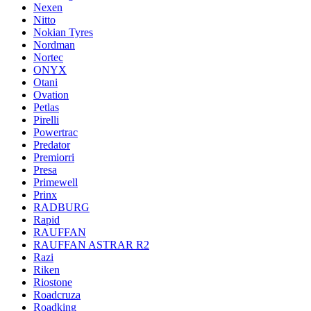
Nexen
Nitto
Nokian Tyres
Nordman
Nortec
ONYX
Otani
Ovation
Petlas
Pirelli
Powertrac
Predator
Premiorri
Presa
Primewell
Prinx
RADBURG
Rapid
RAUFFAN
RAUFFAN ASTRAR R2
Razi
Riken
Riostone
Roadcruza
Roadking