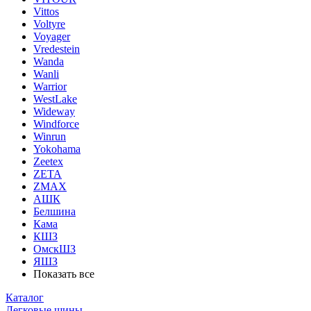
Vittos
Voltyre
Voyager
Vredestein
Wanda
Wanli
Warrior
WestLake
Wideway
Windforce
Winrun
Yokohama
Zeetex
ZETA
ZMAX
АШК
Белшина
Кама
КШЗ
ОмскШЗ
ЯШЗ
Показать все
Каталог
Легковые шины