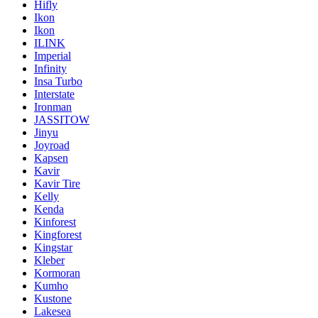
Hifly
Ikon
Ikon
ILINK
Imperial
Infinity
Insa Turbo
Interstate
Ironman
JASSITOW
Jinyu
Joyroad
Kapsen
Kavir
Kavir Tire
Kelly
Kenda
Kinforest
Kingforest
Kingstar
Kleber
Kormoran
Kumho
Kustone
Lakesea