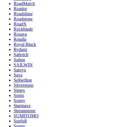
RoadMarch
Roador
Roadshine
Roadstone
RoadX
Rockblade
Rosava
Rotalla
Royal Black
Rydanz
Saferich
Sailun
SAILWIN
Satoya
Sava
Seiberling
Silverstone
Simex
Sonix
Sonny
Starmaxx
Streamstone
SUMITOMO
Sunfull
Sunny