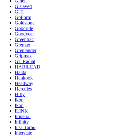
Ginell
Gislaved
GiTi
GoForm
Goldstone
Goodride
Goodyear
Greentrac
Gremax
Grenlander
Gripmax
GT Radial
HABILEAD
Haida
Hankook
Headway
Hercules
Hifly
Ikon
Ikon
ILINK
Imperial
Infinity
Insa Turbo
Interstate