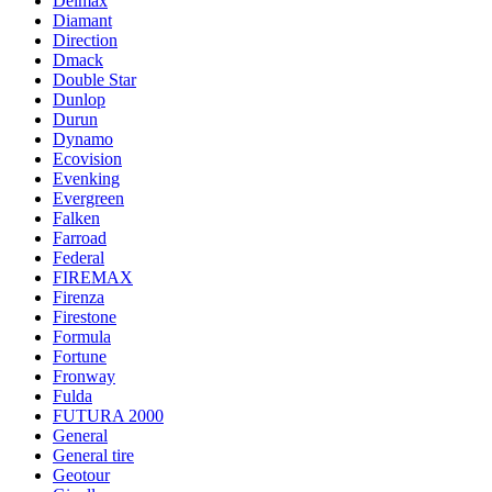
Delmax
Diamant
Direction
Dmack
Double Star
Dunlop
Durun
Dynamo
Ecovision
Evenking
Evergreen
Falken
Farroad
Federal
FIREMAX
Firenza
Firestone
Formula
Fortune
Fronway
Fulda
FUTURA 2000
General
General tire
Geotour