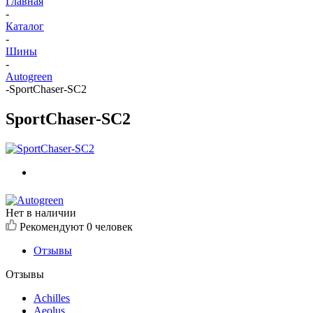
Главная
-
Каталог
-
Шины
-
Autogreen
-
SportChaser-SC2
SportChaser-SC2
Нет в наличии
Рекомендуют
0 человек
Отзывы
Отзывы
Achilles
Aeolus