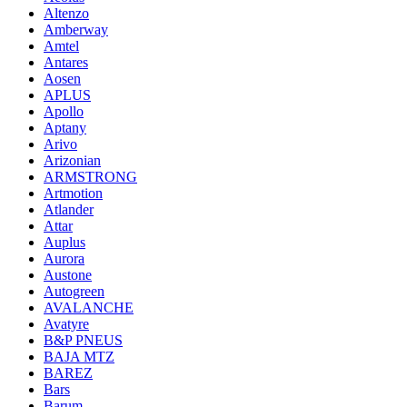
Altenzo
Amberway
Amtel
Antares
Aosen
APLUS
Apollo
Aptany
Arivo
Arizonian
ARMSTRONG
Artmotion
Atlander
Attar
Auplus
Aurora
Austone
Autogreen
AVALANCHE
Avatyre
B&P PNEUS
BAJA MTZ
BAREZ
Bars
Barum