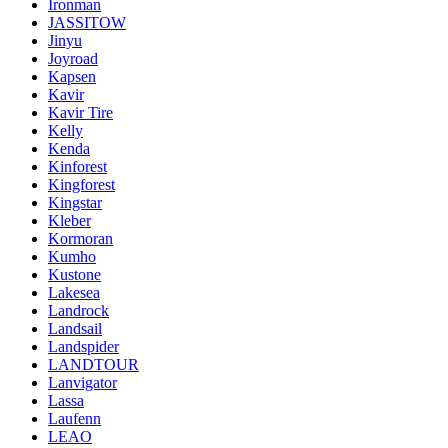
Ironman
JASSITOW
Jinyu
Joyroad
Kapsen
Kavir
Kavir Tire
Kelly
Kenda
Kinforest
Kingforest
Kingstar
Kleber
Kormoran
Kumho
Kustone
Lakesea
Landrock
Landsail
Landspider
LANDTOUR
Lanvigator
Lassa
Laufenn
LEAO