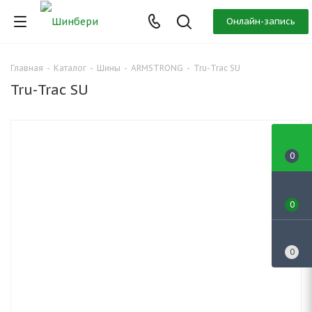
Онлайн-запись
Главная
-
Каталог
-
Шины
-
ARMSTRONG
-
Tru-Trac SU
Tru-Trac SU
0
0
0