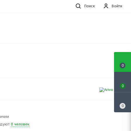
Поиск
Войти
0
0
0
личии
ндуют
0 человек