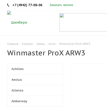
+7 (4942) 77-08-06
Заказать звонок
Главная
-
Каталог
-
Шины
-
Arivo
-
Winmaster ProX ARW3
Winmaster ProX ARW3
Achilles
Aeolus
Altenzo
Amberway