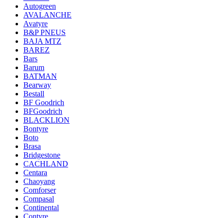
Autogreen
AVALANCHE
Avatyre
B&P PNEUS
BAJA MTZ
BAREZ
Bars
Barum
BATMAN
Bearway
Bestall
BF Goodrich
BFGoodrich
BLACKLION
Bontyre
Boto
Brasa
Bridgestone
CACHLAND
Centara
Chaoyang
Comforser
Compasal
Continental
Contyre