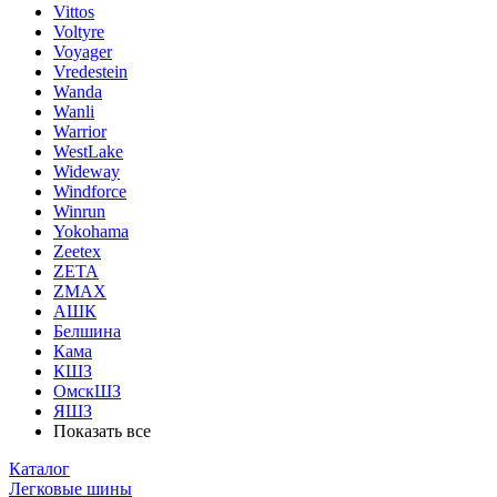
Vittos
Voltyre
Voyager
Vredestein
Wanda
Wanli
Warrior
WestLake
Wideway
Windforce
Winrun
Yokohama
Zeetex
ZETA
ZMAX
АШК
Белшина
Кама
КШЗ
ОмскШЗ
ЯШЗ
Показать все
Каталог
Легковые шины