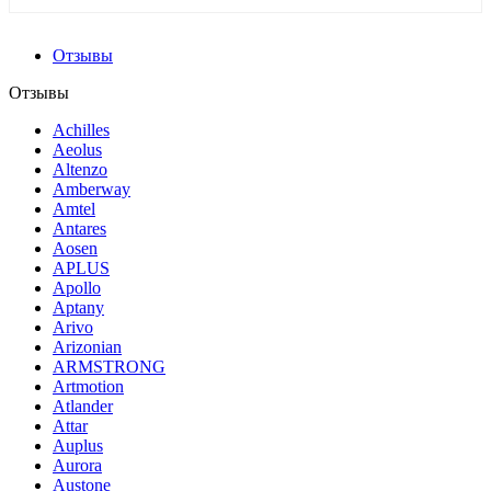
Отзывы
Отзывы
Achilles
Aeolus
Altenzo
Amberway
Amtel
Antares
Aosen
APLUS
Apollo
Aptany
Arivo
Arizonian
ARMSTRONG
Artmotion
Atlander
Attar
Auplus
Aurora
Austone