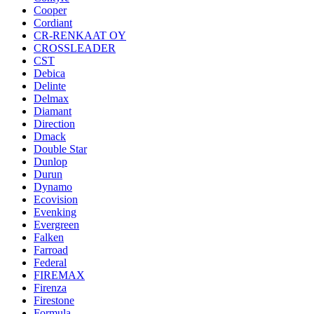
Cooper
Cordiant
CR-RENKAAT OY
CROSSLEADER
CST
Debica
Delinte
Delmax
Diamant
Direction
Dmack
Double Star
Dunlop
Durun
Dynamo
Ecovision
Evenking
Evergreen
Falken
Farroad
Federal
FIREMAX
Firenza
Firestone
Formula