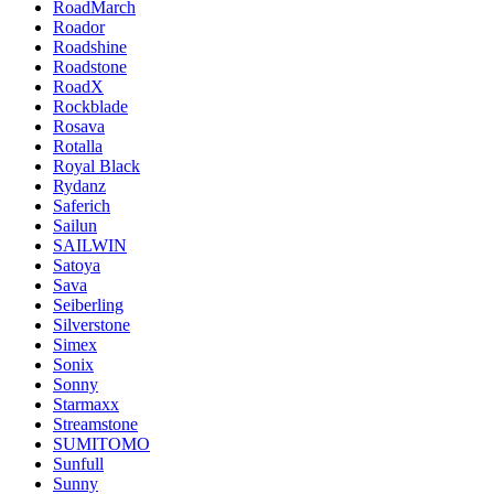
RoadMarch
Roador
Roadshine
Roadstone
RoadX
Rockblade
Rosava
Rotalla
Royal Black
Rydanz
Saferich
Sailun
SAILWIN
Satoya
Sava
Seiberling
Silverstone
Simex
Sonix
Sonny
Starmaxx
Streamstone
SUMITOMO
Sunfull
Sunny