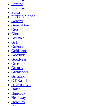
Fortune
Fronway
Fulda
FUTURA 2000
General
General tire
Geotour
Ginell
Gislaved
GiTi
GoForm
Goldstone
Goodride
Goodyear
Greentrac
Gremax
Grenlander
Gripmax
GT Radial
HABILEAD
Haida
Hankook
Headway
Hercules