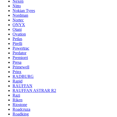
Nexen
Nitto
Nokian Tyres
Nordman
Nortec
ONYX
Otani
Ovation
Petlas
Pirelli
Powertrac
Predator
Premiorri
Presa
Primewell
Prinx
RADBURG
Rapid
RAUFFAN
RAUFFAN ASTRAR R2
Razi
Riken
Riostone
Roadcruza
Roadking