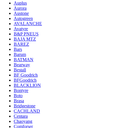
Auplus
Aurora
Austone
Autogreen
AVALANCHE
Avatyre
B&P PNEUS
BAJA MTZ
BAREZ
Bars
Barum
BATMAN
Bearway
Bestall
BF Goodrich
BFGoodrich
BLACKLION
Bontyre
Boto
Brasa
Bridgestone
CACHLAND
Centara
Chaoyang
Comforser