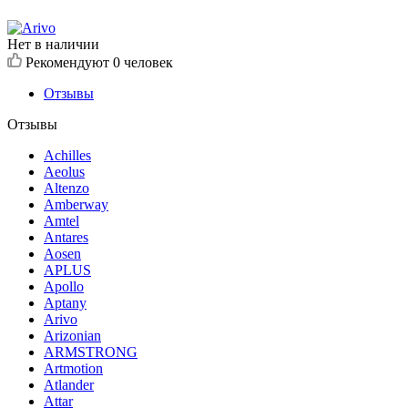
Нет в наличии
Рекомендуют
0 человек
Отзывы
Отзывы
Achilles
Aeolus
Altenzo
Amberway
Amtel
Antares
Aosen
APLUS
Apollo
Aptany
Arivo
Arizonian
ARMSTRONG
Artmotion
Atlander
Attar