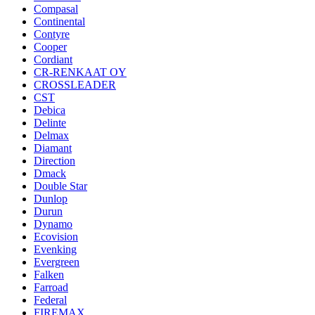
Compasal
Continental
Contyre
Cooper
Cordiant
CR-RENKAAT OY
CROSSLEADER
CST
Debica
Delinte
Delmax
Diamant
Direction
Dmack
Double Star
Dunlop
Durun
Dynamo
Ecovision
Evenking
Evergreen
Falken
Farroad
Federal
FIREMAX