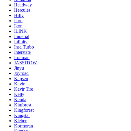
Headway
Hercules
Hifly
Ikon
Ikon
ILINK
Imperial
Infinity
Insa Turbo
Interstate
Ironman
JASSITOW
Jinyu
Joyroad
Kapsen
Kavir
Kavir Tire
Kelly
Kenda
Kinforest
Kingforest
Kingstar
Kleber
Kormoran