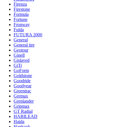
Firenza
Firestone
Formula
Fortune
Fronway
Fulda
FUTURA 2000
General
General tire
Geotour
Ginell
Gislaved
GiTi
GoForm
Goldstone
Goodride
Goodyear
Greentrac
Gremax
Grenlander
Gripmax
GT Radial
HABILEAD
Haida
Hankook