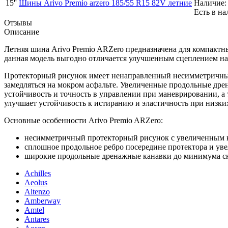
15''
Шины Arivo Premio arzero 185/55 R15 82V летние
Наличие:
Есть в на
Отзывы
Описание
Летняя шина Arivo Premio ARZero предназначена для компакт
данная модель выгодно отличается улучшенным сцеплением на
Протекторный рисунок имеет ненаправленный несимметричный
замедляться на мокром асфальте. Увеличенные продольные др
устойчивость и точность в управлении при маневрировании, а
улучшает устойчивость к истиранию и эластичность при низки
Основные особенности Arivo Premio ARZero:
несимметричный протекторный рисунок с увеличенным к
сплошное продольное ребро посередине протектора и ув
широкие продольные дренажные канавки до минимума с
Achilles
Aeolus
Altenzo
Amberway
Amtel
Antares