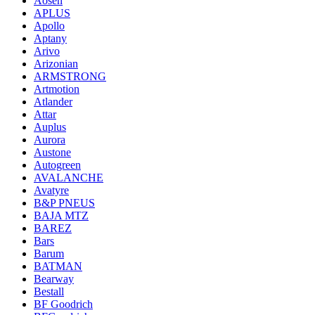
Aosen
APLUS
Apollo
Aptany
Arivo
Arizonian
ARMSTRONG
Artmotion
Atlander
Attar
Auplus
Aurora
Austone
Autogreen
AVALANCHE
Avatyre
B&P PNEUS
BAJA MTZ
BAREZ
Bars
Barum
BATMAN
Bearway
Bestall
BF Goodrich