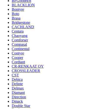
BFGoodrich
BLACKLION
Bontyre
Boto
Brasa
Bridgestone
CACHLAND
Centara
Chaoyang
Comforser
Compasal
Continental
Contyre
Cooper
Cordiant
CR-RENKAAT OY
CROSSLEADER
CST
Debica
Delinte
Delmax
Diamant
Direction
Dmack
Double Star