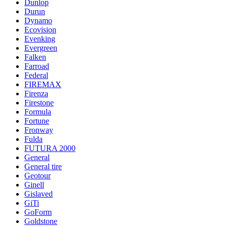
Dunlop
Durun
Dynamo
Ecovision
Evenking
Evergreen
Falken
Farroad
Federal
FIREMAX
Firenza
Firestone
Formula
Fortune
Fronway
Fulda
FUTURA 2000
General
General tire
Geotour
Ginell
Gislaved
GiTi
GoForm
Goldstone