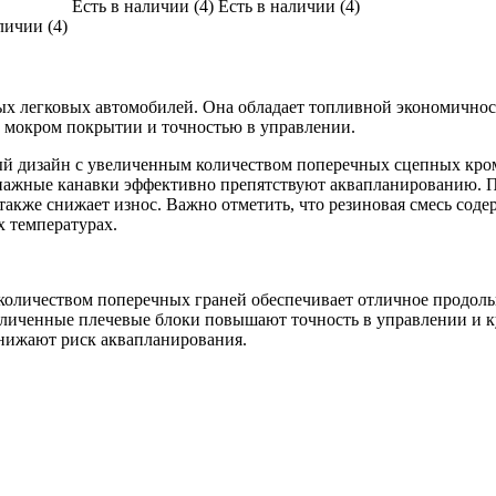
Есть в наличии (4)
Есть в наличии (4)
личии (4)
ных легковых автомобилей. Она обладает топливной экономично
 мокром покрытии и точностью в управлении.
 дизайн с увеличенным количеством поперечных сцепных кромо
енажные канавки эффективно препятствуют аквапланированию. П
 также снижает износ. Важно отметить, что резиновая смесь со
х температурах.
оличеством поперечных граней обеспечивает отличное продоль
еличенные плечевые блоки повышают точность в управлении и к
нижают риск аквапланирования.