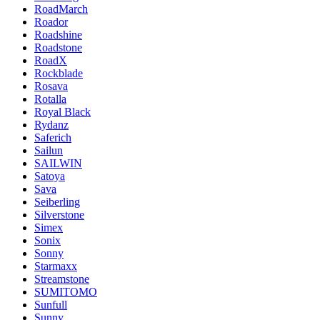
RoadMarch
Roador
Roadshine
Roadstone
RoadX
Rockblade
Rosava
Rotalla
Royal Black
Rydanz
Saferich
Sailun
SAILWIN
Satoya
Sava
Seiberling
Silverstone
Simex
Sonix
Sonny
Starmaxx
Streamstone
SUMITOMO
Sunfull
Sunny