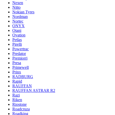
Nexen
Nitto
Nokian Tyres
Nordman
Nortec
ONYX
Otani
Ovation
Petlas
Pirelli
Powertrac
Predator
Premiorri
Presa
Primewell
Prinx
RADBURG
Rapid
RAUFFAN
RAUFFAN ASTRAR R2
Razi
Riken
Riostone
Roadcruza
Roadking