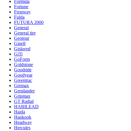
Formula
Fortune
Fronway
Fulda
FUTURA 2000
General
General tire
Geotour
Ginell
Gislaved
GiTi
GoForm
Goldstone
Goodride
Goodyear
Greentrac
Gremax
Grenlander
Gripmax
GT Radial
HABILEAD
Haida
Hankook
Headway
Hercules