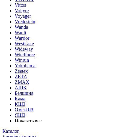
Vittos
Voltyre
Voyager
Vredestein
Wanda
Wanli
Warrior
WestLake
Wideway
Windforce
Winrun
Yokohama
Zeetex
ZETA
ZMAX
АШК
Белшина
Кама
КШЗ
ОмскШЗ
ЯШЗ
Показать все
Каталог
Легковые шины