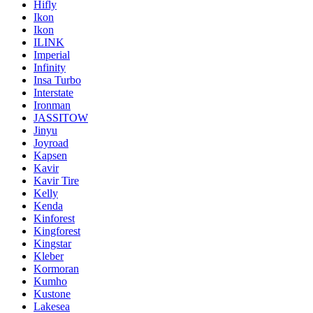
Hifly
Ikon
Ikon
ILINK
Imperial
Infinity
Insa Turbo
Interstate
Ironman
JASSITOW
Jinyu
Joyroad
Kapsen
Kavir
Kavir Tire
Kelly
Kenda
Kinforest
Kingforest
Kingstar
Kleber
Kormoran
Kumho
Kustone
Lakesea