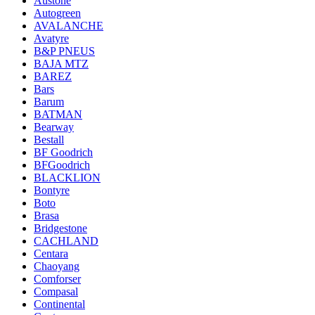
Austone
Autogreen
AVALANCHE
Avatyre
B&P PNEUS
BAJA MTZ
BAREZ
Bars
Barum
BATMAN
Bearway
Bestall
BF Goodrich
BFGoodrich
BLACKLION
Bontyre
Boto
Brasa
Bridgestone
CACHLAND
Centara
Chaoyang
Comforser
Compasal
Continental