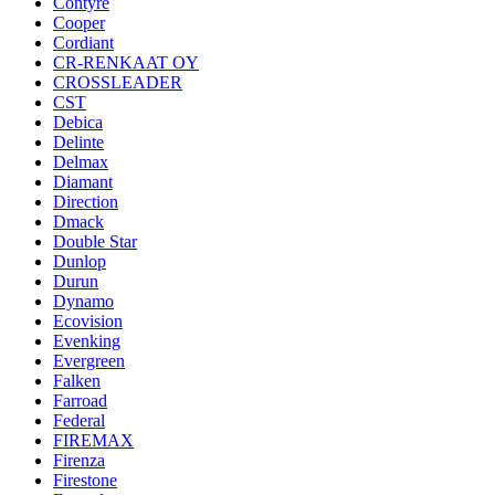
Contyre
Cooper
Cordiant
CR-RENKAAT OY
CROSSLEADER
CST
Debica
Delinte
Delmax
Diamant
Direction
Dmack
Double Star
Dunlop
Durun
Dynamo
Ecovision
Evenking
Evergreen
Falken
Farroad
Federal
FIREMAX
Firenza
Firestone