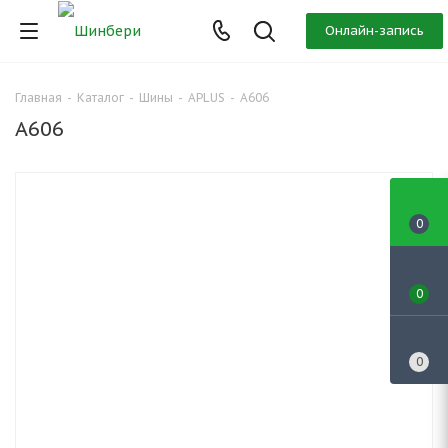
Онлайн-запись
Главная
-
Каталог
-
Шины
-
APLUS
-
A606
A606
0
0
0