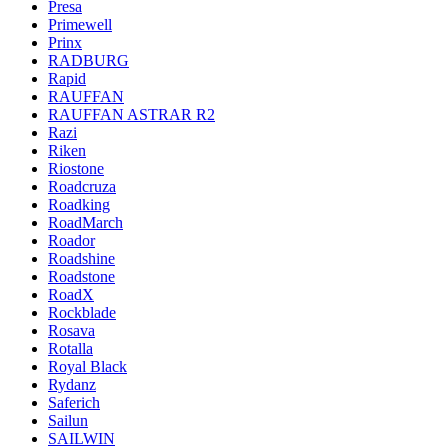
Presa
Primewell
Prinx
RADBURG
Rapid
RAUFFAN
RAUFFAN ASTRAR R2
Razi
Riken
Riostone
Roadcruza
Roadking
RoadMarch
Roador
Roadshine
Roadstone
RoadX
Rockblade
Rosava
Rotalla
Royal Black
Rydanz
Saferich
Sailun
SAILWIN