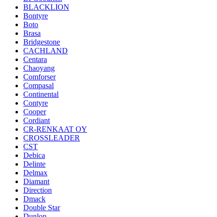
BLACKLION
Bontyre
Boto
Brasa
Bridgestone
CACHLAND
Centara
Chaoyang
Comforser
Compasal
Continental
Contyre
Cooper
Cordiant
CR-RENKAAT OY
CROSSLEADER
CST
Debica
Delinte
Delmax
Diamant
Direction
Dmack
Double Star
Dunlop