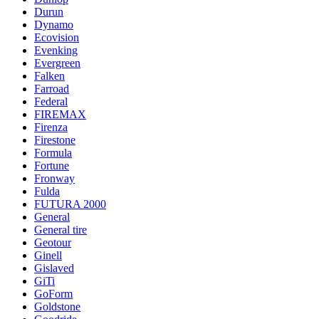
Durun
Dynamo
Ecovision
Evenking
Evergreen
Falken
Farroad
Federal
FIREMAX
Firenza
Firestone
Formula
Fortune
Fronway
Fulda
FUTURA 2000
General
General tire
Geotour
Ginell
Gislaved
GiTi
GoForm
Goldstone