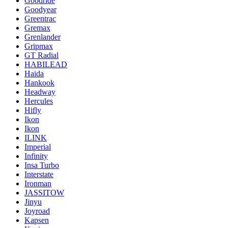
Goodride
Goodyear
Greentrac
Gremax
Grenlander
Gripmax
GT Radial
HABILEAD
Haida
Hankook
Headway
Hercules
Hifly
Ikon
Ikon
ILINK
Imperial
Infinity
Insa Turbo
Interstate
Ironman
JASSITOW
Jinyu
Joyroad
Kapsen