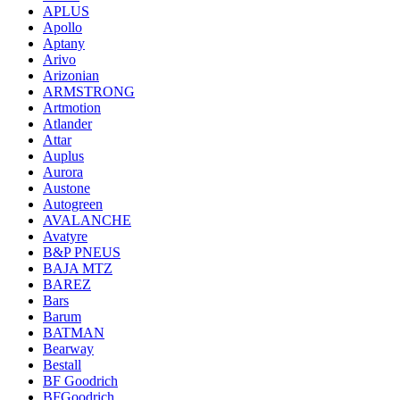
APLUS
Apollo
Aptany
Arivo
Arizonian
ARMSTRONG
Artmotion
Atlander
Attar
Auplus
Aurora
Austone
Autogreen
AVALANCHE
Avatyre
B&P PNEUS
BAJA MTZ
BAREZ
Bars
Barum
BATMAN
Bearway
Bestall
BF Goodrich
BFGoodrich