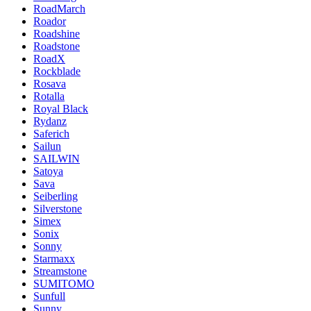
RoadMarch
Roador
Roadshine
Roadstone
RoadX
Rockblade
Rosava
Rotalla
Royal Black
Rydanz
Saferich
Sailun
SAILWIN
Satoya
Sava
Seiberling
Silverstone
Simex
Sonix
Sonny
Starmaxx
Streamstone
SUMITOMO
Sunfull
Sunny