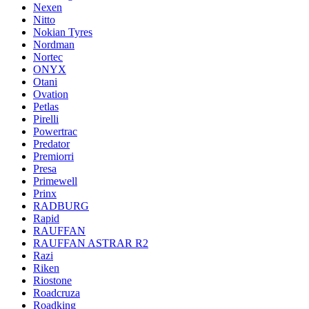
Nexen
Nitto
Nokian Tyres
Nordman
Nortec
ONYX
Otani
Ovation
Petlas
Pirelli
Powertrac
Predator
Premiorri
Presa
Primewell
Prinx
RADBURG
Rapid
RAUFFAN
RAUFFAN ASTRAR R2
Razi
Riken
Riostone
Roadcruza
Roadking