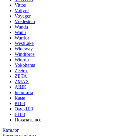
Vittos
Voltyre
Voyager
Vredestein
Wanda
Wanli
Warrior
WestLake
Wideway
Windforce
Winrun
Yokohama
Zeetex
ZETA
ZMAX
АШК
Белшина
Кама
КШЗ
ОмскШЗ
ЯШЗ
Показать все
Каталог
Легковые шины