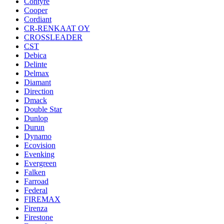
Contyre
Cooper
Cordiant
CR-RENKAAT OY
CROSSLEADER
CST
Debica
Delinte
Delmax
Diamant
Direction
Dmack
Double Star
Dunlop
Durun
Dynamo
Ecovision
Evenking
Evergreen
Falken
Farroad
Federal
FIREMAX
Firenza
Firestone