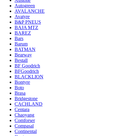
Austone
Autogreen
AVALANCHE
Avatyre
B&P PNEUS
BAJA MTZ
BAREZ
Bars
Barum
BATMAN
Bearway
Bestall
BF Goodrich
BFGoodrich
BLACKLION
Bontyre
Boto
Brasa
Bridgestone
CACHLAND
Centara
Chaoyang
Comforser
Compasal
Continental