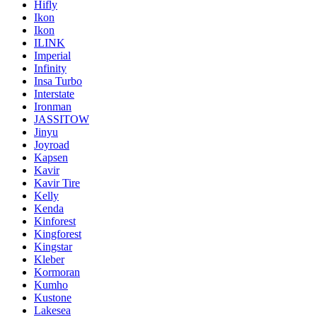
Hifly
Ikon
Ikon
ILINK
Imperial
Infinity
Insa Turbo
Interstate
Ironman
JASSITOW
Jinyu
Joyroad
Kapsen
Kavir
Kavir Tire
Kelly
Kenda
Kinforest
Kingforest
Kingstar
Kleber
Kormoran
Kumho
Kustone
Lakesea