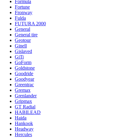
Formula
Fortune
Fronway
Fulda
FUTURA 2000
General
General tire
Geotour
Ginell
Gislaved
GiTi
GoForm
Goldstone
Goodride
Goodyear
Greentrac
Gremax
Grenlander
Gripmax
GT Radial
HABILEAD
Haida
Hankook
Headway
Hercules