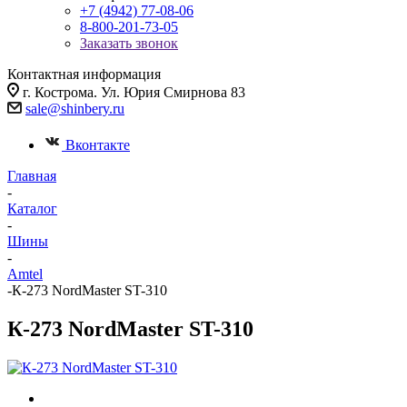
+7 (4942) 77-08-06
8-800-201-73-05
Заказать звонок
Контактная информация
г. Кострома. Ул. Юрия Смирнова 83
sale@shinbery.ru
Вконтакте
Главная
-
Каталог
-
Шины
-
Amtel
-
К-273 NordMaster ST-310
К-273 NordMaster ST-310