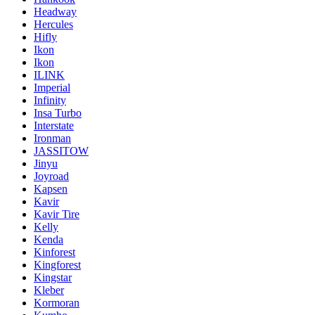
Headway
Hercules
Hifly
Ikon
Ikon
ILINK
Imperial
Infinity
Insa Turbo
Interstate
Ironman
JASSITOW
Jinyu
Joyroad
Kapsen
Kavir
Kavir Tire
Kelly
Kenda
Kinforest
Kingforest
Kingstar
Kleber
Kormoran