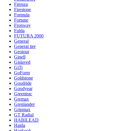
Firenza
Firestone
Formula
Fortune
Fronway
Fulda
FUTURA 2000
General
General tire
Geotour
Ginell
Gislaved
GiTi
GoForm
Goldstone
Goodride
Goodyear
Greentrac
Gremax
Grenlander
Gripmax
GT Radial
HABILEAD
Haida
Hankook