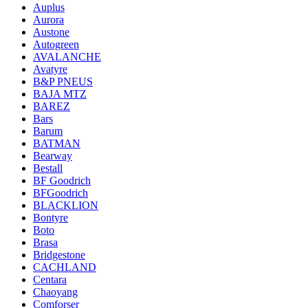
Auplus
Aurora
Austone
Autogreen
AVALANCHE
Avatyre
B&P PNEUS
BAJA MTZ
BAREZ
Bars
Barum
BATMAN
Bearway
Bestall
BF Goodrich
BFGoodrich
BLACKLION
Bontyre
Boto
Brasa
Bridgestone
CACHLAND
Centara
Chaoyang
Comforser