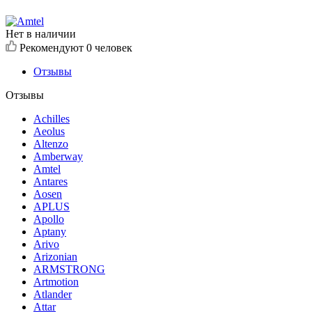
Нет в наличии
Рекомендуют
0 человек
Отзывы
Отзывы
Achilles
Aeolus
Altenzo
Amberway
Amtel
Antares
Aosen
APLUS
Apollo
Aptany
Arivo
Arizonian
ARMSTRONG
Artmotion
Atlander
Attar