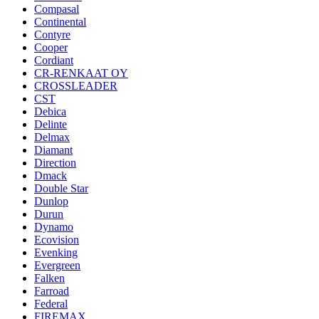
Compasal
Continental
Contyre
Cooper
Cordiant
CR-RENKAAT OY
CROSSLEADER
CST
Debica
Delinte
Delmax
Diamant
Direction
Dmack
Double Star
Dunlop
Durun
Dynamo
Ecovision
Evenking
Evergreen
Falken
Farroad
Federal
FIREMAX