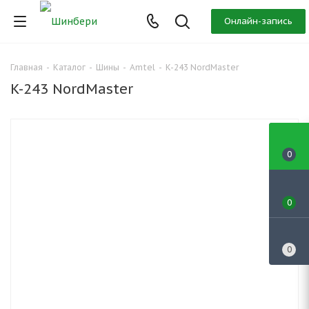
Онлайн-запись
Главная
-
Каталог
-
Шины
-
Amtel
-
K-243 NordMaster
K-243 NordMaster
0
0
0