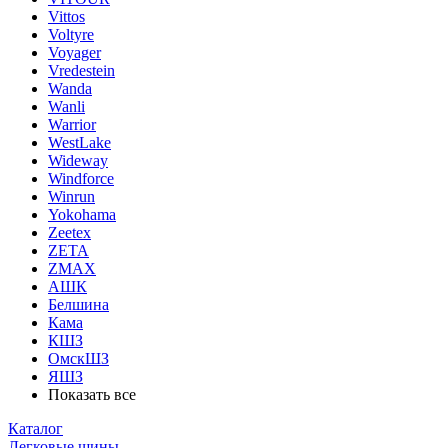
Vittos
Voltyre
Voyager
Vredestein
Wanda
Wanli
Warrior
WestLake
Wideway
Windforce
Winrun
Yokohama
Zeetex
ZETA
ZMAX
АШК
Белшина
Кама
КШЗ
ОмскШЗ
ЯШЗ
Показать все
Каталог
Легковые шины