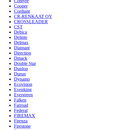
Contyre
Cooper
Cordiant
CR-RENKAAT OY
CROSSLEADER
CST
Debica
Delinte
Delmax
Diamant
Direction
Dmack
Double Star
Dunlop
Durun
Dynamo
Ecovision
Evenking
Evergreen
Falken
Farroad
Federal
FIREMAX
Firenza
Firestone