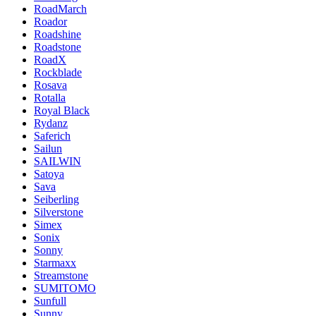
RoadMarch
Roador
Roadshine
Roadstone
RoadX
Rockblade
Rosava
Rotalla
Royal Black
Rydanz
Saferich
Sailun
SAILWIN
Satoya
Sava
Seiberling
Silverstone
Simex
Sonix
Sonny
Starmaxx
Streamstone
SUMITOMO
Sunfull
Sunny