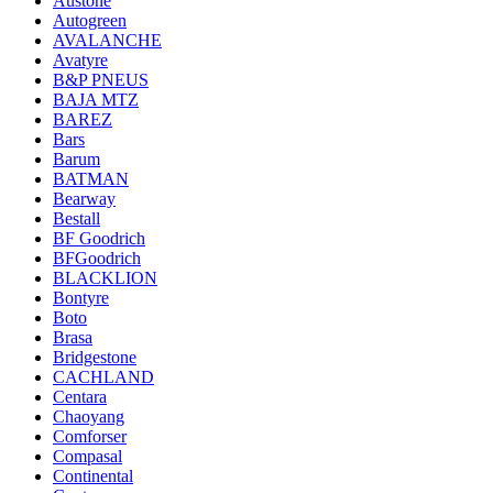
Austone
Autogreen
AVALANCHE
Avatyre
B&P PNEUS
BAJA MTZ
BAREZ
Bars
Barum
BATMAN
Bearway
Bestall
BF Goodrich
BFGoodrich
BLACKLION
Bontyre
Boto
Brasa
Bridgestone
CACHLAND
Centara
Chaoyang
Comforser
Compasal
Continental