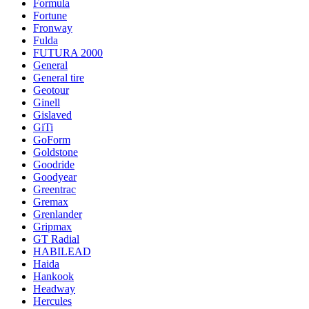
Formula
Fortune
Fronway
Fulda
FUTURA 2000
General
General tire
Geotour
Ginell
Gislaved
GiTi
GoForm
Goldstone
Goodride
Goodyear
Greentrac
Gremax
Grenlander
Gripmax
GT Radial
HABILEAD
Haida
Hankook
Headway
Hercules