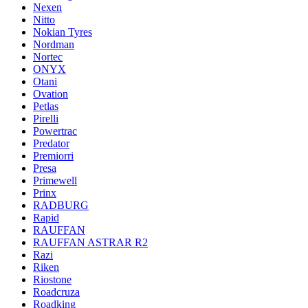
Nexen
Nitto
Nokian Tyres
Nordman
Nortec
ONYX
Otani
Ovation
Petlas
Pirelli
Powertrac
Predator
Premiorri
Presa
Primewell
Prinx
RADBURG
Rapid
RAUFFAN
RAUFFAN ASTRAR R2
Razi
Riken
Riostone
Roadcruza
Roadking