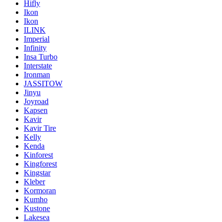
Hifly
Ikon
Ikon
ILINK
Imperial
Infinity
Insa Turbo
Interstate
Ironman
JASSITOW
Jinyu
Joyroad
Kapsen
Kavir
Kavir Tire
Kelly
Kenda
Kinforest
Kingforest
Kingstar
Kleber
Kormoran
Kumho
Kustone
Lakesea