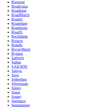
Riostone
Roadcruza
Roadking
RoadMarch
Roador
Roadshine
Roadstone
RoadX
Rockblade
Rosava
Rotalla
Royal Black
Rydanz
Saferich
Sailun
SAILWIN
Satoya
Sava
Seiberling
Silverstone
Simex
Sonix
Sonny
Starmaxx
Streamstone