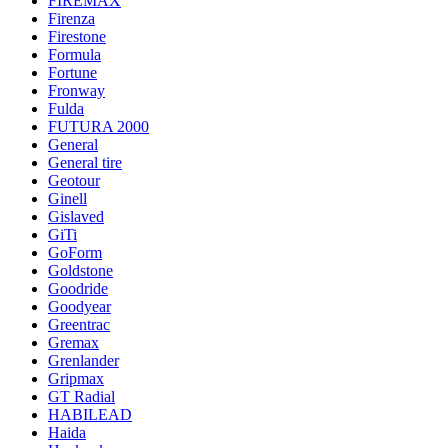
FIREMAX
Firenza
Firestone
Formula
Fortune
Fronway
Fulda
FUTURA 2000
General
General tire
Geotour
Ginell
Gislaved
GiTi
GoForm
Goldstone
Goodride
Goodyear
Greentrac
Gremax
Grenlander
Gripmax
GT Radial
HABILEAD
Haida