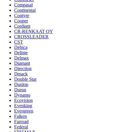
Compasal
Continental
Contyre
Cooper
Cordiant
CR-RENKAAT OY
CROSSLEADER
CST
Debica
Delinte
Delmax
Diamant
Direction
Dmack
Double Star
Dunlop
Durun
Dynamo
Ecovision
Evenking
Evergreen
Falken
Farroad
Federal