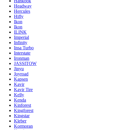
Hankook
Headway
Hercules
Hifly
Ikon
Ikon
ILINK
Imperial
Infinity
Insa Turbo
Interstate
Ironman
JASSITOW
Jinyu
Joyroad
Kapsen
Kavir
Kavir Tire
Kelly
Kenda
Kinforest
Kingforest
Kingstar
Kleber
Kormoran