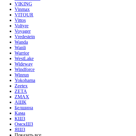
VIKING
Vinmax
VITOUR
Vittos
Voltyre
Voyager
Vredestein
Wanda
Wanli
Warrior
WestLake
Wideway
Windforce
Winrun
Yokohama
Zeetex
ZETA
ZMAX
АШК
Белшина
Кама
КШЗ
ОмскШЗ
ЯШЗ
Показать все