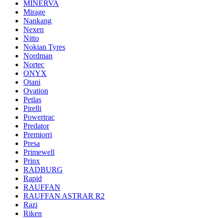
MINERVA
Mirage
Nankang
Nexen
Nitto
Nokian Tyres
Nordman
Nortec
ONYX
Otani
Ovation
Petlas
Pirelli
Powertrac
Predator
Premiorri
Presa
Primewell
Prinx
RADBURG
Rapid
RAUFFAN
RAUFFAN ASTRAR R2
Razi
Riken