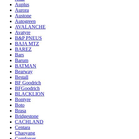
Auplus
Aurora
Austone
Autogreen
AVALANCHE
Avatyre
B&P PNEUS
BAJA MTZ
BAREZ
Bars
Barum
BATMAN
Bearway
Bestall
BF Goodrich
BFGoodrich
BLACKLION
Bontyre
Boto
Brasa
Bridgestone
CACHLAND
Centara
Chaoyang
Comforser