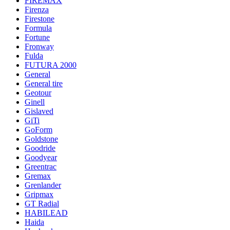
FIREMAX
Firenza
Firestone
Formula
Fortune
Fronway
Fulda
FUTURA 2000
General
General tire
Geotour
Ginell
Gislaved
GiTi
GoForm
Goldstone
Goodride
Goodyear
Greentrac
Gremax
Grenlander
Gripmax
GT Radial
HABILEAD
Haida