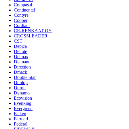
Compasal
Continental
Contyre
Cooper
Cordiant
CR-RENKAAT OY
CROSSLEADER
CST
Debica
Delinte
Delmax
Diamant
Direction
Dmack
Double Star
Dunlop
Durun
Dynamo
Ecovision
Evenking
Evergreen
Falken
Farroad
Federal