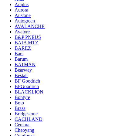
Auplus
Aurora
Austone
Autogreen
AVALANCHE
Avatyre
B&P PNEUS
BAJA MTZ
BAREZ
Bars
Barum
BATMAN
Bearway
Bestall
BF Goodrich
BFGoodrich
BLACKLION
Bontyre
Boto
Brasa
Bridgestone
CACHLAND
Centara
Chaoyang
Comforser