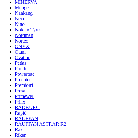
MINERVA
Mirage
Nankang
Nexen
Nitto
Nokian Tyres
Nordman
Nortec
ONYX
Otani
Ovation
Petlas
Pirelli
Powertrac
Predator
Premiorri
Presa
Primewell
Prinx
RADBURG
Rapid
RAUFFAN
RAUFFAN ASTRAR R2
Razi
Riken