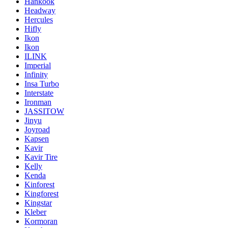
Hankook
Headway
Hercules
Hifly
Ikon
Ikon
ILINK
Imperial
Infinity
Insa Turbo
Interstate
Ironman
JASSITOW
Jinyu
Joyroad
Kapsen
Kavir
Kavir Tire
Kelly
Kenda
Kinforest
Kingforest
Kingstar
Kleber
Kormoran