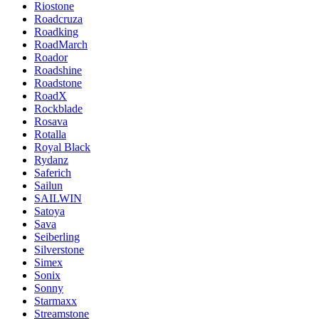
Riostone
Roadcruza
Roadking
RoadMarch
Roador
Roadshine
Roadstone
RoadX
Rockblade
Rosava
Rotalla
Royal Black
Rydanz
Saferich
Sailun
SAILWIN
Satoya
Sava
Seiberling
Silverstone
Simex
Sonix
Sonny
Starmaxx
Streamstone