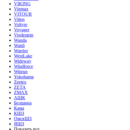
VIKING
Vinmax
VITOUR
Vittos
Voltyre
Voyager
Vredestein
Wanda
Wanli
Warrior
WestLake
Wideway
Windforce
Winrun
Yokohama
Zeetex
ZETA
ZMAX
АШК
Белшина
Кама
КШЗ
ОмскШЗ
ЯШЗ
Показать все