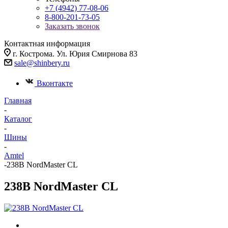
+7 (4942) 77-08-06
8-800-201-73-05
Заказать звонок
Контактная информация
г. Кострома. Ул. Юрия Смирнова 83
sale@shinbery.ru
Вконтакте
Главная
-
Каталог
-
Шины
-
Amtel
-
238В NordMaster CL
238В NordMaster CL