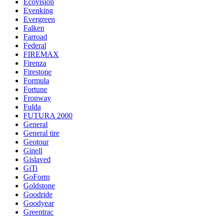
Ecovision
Evenking
Evergreen
Falken
Farroad
Federal
FIREMAX
Firenza
Firestone
Formula
Fortune
Fronway
Fulda
FUTURA 2000
General
General tire
Geotour
Ginell
Gislaved
GiTi
GoForm
Goldstone
Goodride
Goodyear
Greentrac