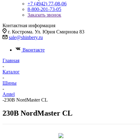
+7 (4942) 77-08-06
8-800-201-73-05
Заказать звонок
Контактная информация
г. Кострома. Ул. Юрия Смирнова 83
sale@shinbery.ru
Вконтакте
Главная
-
Каталог
-
Шины
-
Amtel
-
230В NordMaster CL
230В NordMaster CL