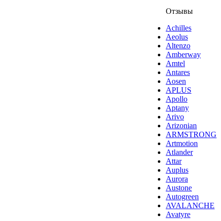
Отзывы
Achilles
Aeolus
Altenzo
Amberway
Amtel
Antares
Aosen
APLUS
Apollo
Aptany
Arivo
Arizonian
ARMSTRONG
Artmotion
Atlander
Attar
Auplus
Aurora
Austone
Autogreen
AVALANCHE
Avatyre