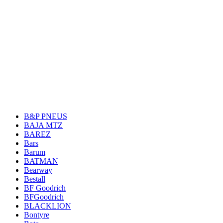
B&P PNEUS
BAJA MTZ
BAREZ
Bars
Barum
BATMAN
Bearway
Bestall
BF Goodrich
BFGoodrich
BLACKLION
Bontyre