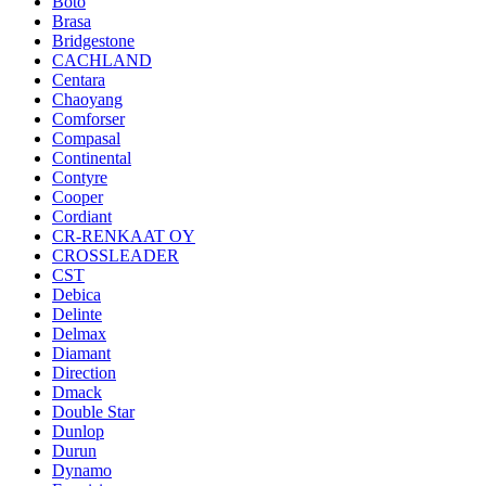
Boto
Brasa
Bridgestone
CACHLAND
Centara
Chaoyang
Comforser
Compasal
Continental
Contyre
Cooper
Cordiant
CR-RENKAAT OY
CROSSLEADER
CST
Debica
Delinte
Delmax
Diamant
Direction
Dmack
Double Star
Dunlop
Durun
Dynamo