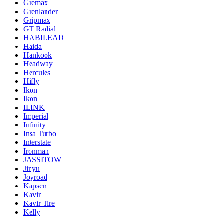
Gremax
Grenlander
Gripmax
GT Radial
HABILEAD
Haida
Hankook
Headway
Hercules
Hifly
Ikon
Ikon
ILINK
Imperial
Infinity
Insa Turbo
Interstate
Ironman
JASSITOW
Jinyu
Joyroad
Kapsen
Kavir
Kavir Tire
Kelly