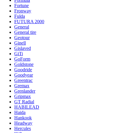
Formula
Fortune
Fronway
Fulda
FUTURA 2000
General
General tire
Geotour
Ginell
Gislaved
GiTi
GoForm
Goldstone
Goodride
Goodyear
Greentrac
Gremax
Grenlander
Gripmax
GT Radial
HABILEAD
Haida
Hankook
Headway
Hercules