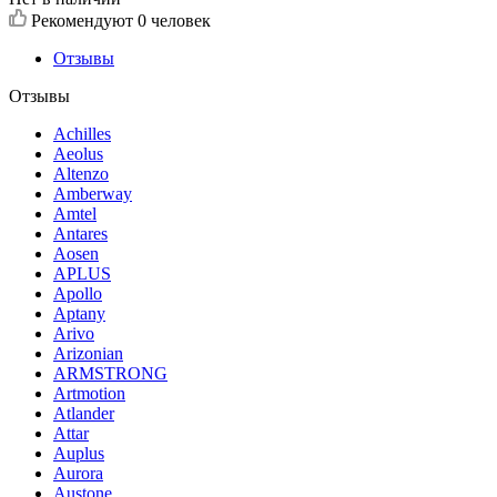
Рекомендуют
0 человек
Отзывы
Отзывы
Achilles
Aeolus
Altenzo
Amberway
Amtel
Antares
Aosen
APLUS
Apollo
Aptany
Arivo
Arizonian
ARMSTRONG
Artmotion
Atlander
Attar
Auplus
Aurora
Austone