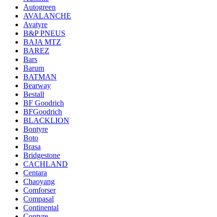
Autogreen
AVALANCHE
Avatyre
B&P PNEUS
BAJA MTZ
BAREZ
Bars
Barum
BATMAN
Bearway
Bestall
BF Goodrich
BFGoodrich
BLACKLION
Bontyre
Boto
Brasa
Bridgestone
CACHLAND
Centara
Chaoyang
Comforser
Compasal
Continental
Contyre