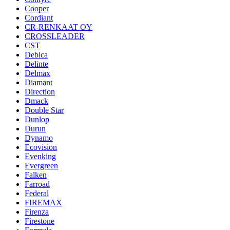
Cooper
Cordiant
CR-RENKAAT OY
CROSSLEADER
CST
Debica
Delinte
Delmax
Diamant
Direction
Dmack
Double Star
Dunlop
Durun
Dynamo
Ecovision
Evenking
Evergreen
Falken
Farroad
Federal
FIREMAX
Firenza
Firestone