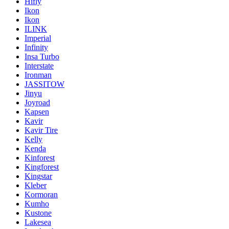
Hifly
Ikon
Ikon
ILINK
Imperial
Infinity
Insa Turbo
Interstate
Ironman
JASSITOW
Jinyu
Joyroad
Kapsen
Kavir
Kavir Tire
Kelly
Kenda
Kinforest
Kingforest
Kingstar
Kleber
Kormoran
Kumho
Kustone
Lakesea