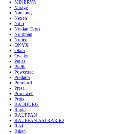
MINERVA
Mirage
Nankang
Nexen
Nitto
Nokian Tyres
Nordman
Nortec
ONYX
Otani
Ovation
Petlas
Pirelli
Powertrac
Predator
Premiorri
Presa
Primewell
Prinx
RADBURG
Rapid
RAUFFAN
RAUFFAN ASTRAR R2
Razi
Riken