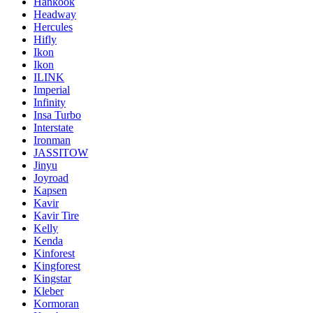
Hankook
Headway
Hercules
Hifly
Ikon
Ikon
ILINK
Imperial
Infinity
Insa Turbo
Interstate
Ironman
JASSITOW
Jinyu
Joyroad
Kapsen
Kavir
Kavir Tire
Kelly
Kenda
Kinforest
Kingforest
Kingstar
Kleber
Kormoran