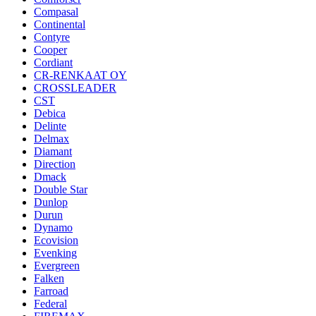
Compasal
Continental
Contyre
Cooper
Cordiant
CR-RENKAAT OY
CROSSLEADER
CST
Debica
Delinte
Delmax
Diamant
Direction
Dmack
Double Star
Dunlop
Durun
Dynamo
Ecovision
Evenking
Evergreen
Falken
Farroad
Federal