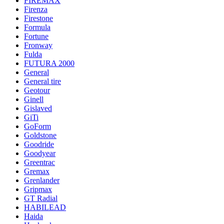
FIREMAX
Firenza
Firestone
Formula
Fortune
Fronway
Fulda
FUTURA 2000
General
General tire
Geotour
Ginell
Gislaved
GiTi
GoForm
Goldstone
Goodride
Goodyear
Greentrac
Gremax
Grenlander
Gripmax
GT Radial
HABILEAD
Haida