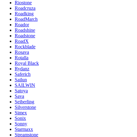
Riostone
Roadcruza
Roadking
RoadMarch
Roador
Roadshine
Roadstone
RoadX
Rockblade
Rosava
Rotalla
Royal Black
Rydanz
Saferich
Sailun
SAILWIN
Satoya
Sava
Seiberling
Silverstone
Simex
Sonix
Sonny
Starmaxx
Streamstone