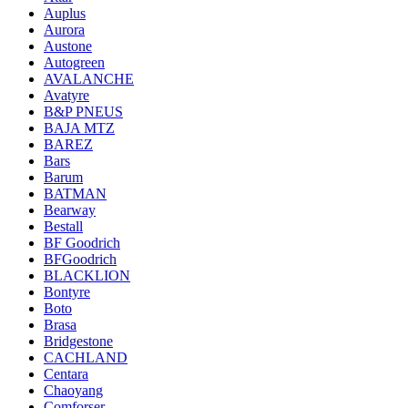
Auplus
Aurora
Austone
Autogreen
AVALANCHE
Avatyre
B&P PNEUS
BAJA MTZ
BAREZ
Bars
Barum
BATMAN
Bearway
Bestall
BF Goodrich
BFGoodrich
BLACKLION
Bontyre
Boto
Brasa
Bridgestone
CACHLAND
Centara
Chaoyang
Comforser