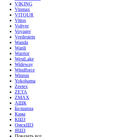
VIKING
Vinmax
VITOUR
Vittos
Voltyre
Voyager
Vredestein
Wanda
Wanli
Warrior
WestLake
Wideway
Windforce
Winrun
Yokohama
Zeetex
ZETA
ZMAX
АШК
Белшина
Кама
КШЗ
ОмскШЗ
ЯШЗ
Показать все