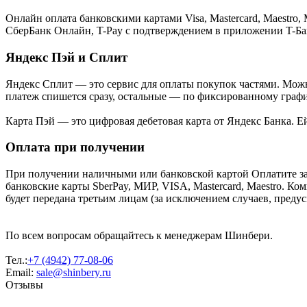
Онлайн оплата банковскими картами Visa, Mastercard, Maestr
СберБанк Онлайн, T-Pay с подтверждением в приложении T-Ба
Яндекс Пэй и Сплит
Яндекс Cплит — это сервис для оплаты покупок частями. Можно
платеж спишется сразу, остальные — по фиксированному графи
Карта Пэй — это цифровая дебетовая карта от Яндекс Банка. 
Оплата при получении
При получении наличными или банковской картой Оплатите за
банковские карты SberPay, МИР, VISA, Mastercard, Maestro. К
будет передана третьим лицам (за исключением случаев, преду
По всем вопросам обращайтесь к менеджерам Шинбери.
Тел.:
+7 (4942) 77-08-06
Email:
sale@shinbery.ru
Отзывы