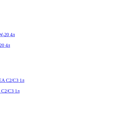
20 4л
 C2/C3 1л