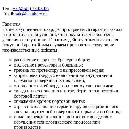
Тел.:
+7 (4942) 77-08-06
Email:
sale@shinbery.ru
Гарантия
На весь купленный товар, распространяется гарантия завода-
изготовителя, при условии, что покупателем соблюдены
условия эксплуатации. Гарантия действует начиная со дня
покупки. Гарантийным случаем признаются следующие
производственные дефекты:
расслоение в каркасе, брекере и борте;
отслоение протектора и боковины;
гребень по протектору с выпрессовкой корда;
запрессовка твердых включений на внутренней и
наружной поверхностях покрышки;
отставание нитей корда по первому слою каркаса;
складки по основанию и носку борта от запрессовки
бортовой ленты;
обнажение кромок бортовой ленты;
отрыв и отслаивание герметизирующего резинового
слоя на внутренней поверхности каркаса и на бортах;
иные повреждения шины, возникшие вследствие
нарушения технологического процесса при
производстве.