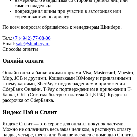
намеренного вандализма со стороны третьих лиц или
самого владельца;
повреждения шины при участии в автогонках или
соревнованиях по дрифту.
По всем вопросам обращайтесь к менеджерам Шинбери.
Тел.:
+7 (4942) 77-08-06
Email:
sale@shinbery.ru
Способы оплаты
Онлайн оплата
Онлайн оплата банковскими картами Visa, Mastercard, Maestro,
Мир, JCB и другими. Кошельками ЮMoney и привязанными
к нему картами, SberPay с подтверждением в приложении
СберБанк Онлайн, T-Pay с подтверждением в приложении T-
Банка, СБП (Система быстрых платежей ЦБ РФ). Кредит и
рассрочка от СберБанка.
Яндекс Пэй и Сплит
Яндекс Cплит — это сервис для оплаты покупок частями.
Можно не оплачивать весь заказ целиком, а растянуть оплату
на два, четыре, шесть или больше месяцев с помощью Сплита.