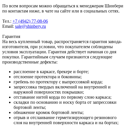
По всем вопросам можно обращаться к менеджерам Шинбери
по контактам ниже, в чате на сайте или в социальных сетях.
Тел.:
+7 (4942) 77-08-06
Email:
sale@shinbery.ru
Гарантия
На весь купленный товар, распространяется гарантия завода-
изготовителя, при условии, что покупателем соблюдены
условия эксплуатации. Гарантия действует начиная со дня
покупки. Гарантийным случаем признаются следующие
производственные дефекты:
расслоение в каркасе, брекере и борте;
отслоение протектора и боковины;
гребень по протектору с выпрессовкой корда;
запрессовка твердых включений на внутренней и
наружной поверхностях покрышки;
отставание нитей корда по первому слою каркаса;
складки по основанию и носку борта от запрессовки
бортовой ленты;
обнажение кромок бортовой ленты;
отрыв и отслаивание герметизирующего резинового
слоя на внутренней поверхности каркаса и на бортах;