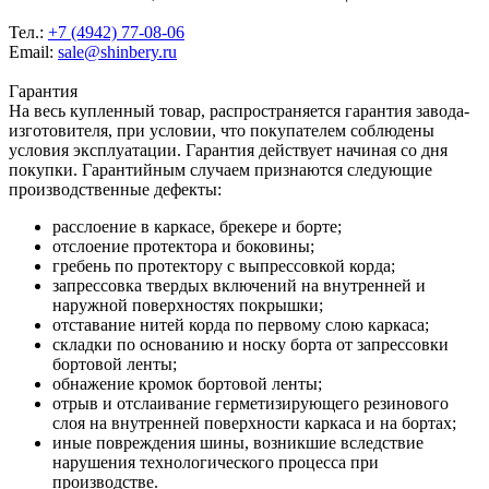
Тел.:
+7 (4942) 77-08-06
Email:
sale@shinbery.ru
Гарантия
На весь купленный товар, распространяется гарантия завода-
изготовителя, при условии, что покупателем соблюдены
условия эксплуатации. Гарантия действует начиная со дня
покупки. Гарантийным случаем признаются следующие
производственные дефекты:
расслоение в каркасе, брекере и борте;
отслоение протектора и боковины;
гребень по протектору с выпрессовкой корда;
запрессовка твердых включений на внутренней и
наружной поверхностях покрышки;
отставание нитей корда по первому слою каркаса;
складки по основанию и носку борта от запрессовки
бортовой ленты;
обнажение кромок бортовой ленты;
отрыв и отслаивание герметизирующего резинового
слоя на внутренней поверхности каркаса и на бортах;
иные повреждения шины, возникшие вследствие
нарушения технологического процесса при
производстве.