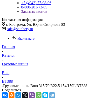
+7 (4942) 77-08-06
8-800-201-73-05
Заказать звонок
Контактная информация
г. Кострома. Ул. Юрия Смирнова 83
sale@shinbery.ru
Вконтакте
Главная
-
Каталог
-
Грузовые шины
-
Boto
-
BT388
-
Грузовые шины Boto 315/70 R22.5 154/150L BT388
Поделиться