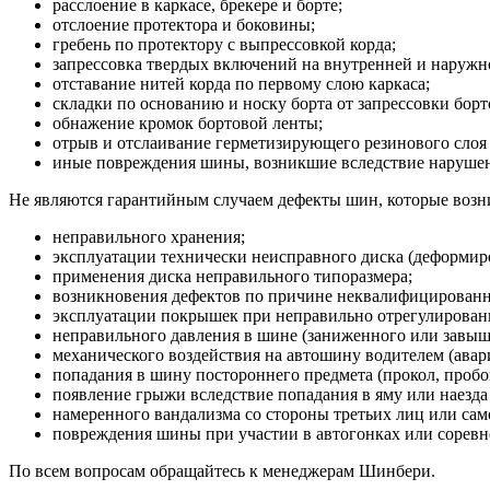
расслоение в каркасе, брекере и борте;
отслоение протектора и боковины;
гребень по протектору с выпрессовкой корда;
запрессовка твердых включений на внутренней и наруж
отставание нитей корда по первому слою каркаса;
складки по основанию и носку борта от запрессовки борт
обнажение кромок бортовой ленты;
отрыв и отслаивание герметизирующего резинового слоя 
иные повреждения шины, возникшие вследствие нарушени
Не являются гарантийным случаем дефекты шин, которые возни
неправильного хранения;
эксплуатации технически неисправного диска (деформиро
применения диска неправильного типоразмера;
возникновения дефектов по причине неквалифицирован
эксплуатации покрышек при неправильно отрегулированн
неправильного давления в шине (заниженного или завыш
механического воздействия на автошину водителем (авария
попадания в шину постороннего предмета (прокол, пробо
появление грыжи вследствие попадания в яму или наезда
намеренного вандализма со стороны третьих лиц или сам
повреждения шины при участии в автогонках или соревн
По всем вопросам обращайтесь к менеджерам Шинбери.