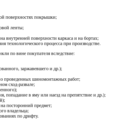
ной поверхностях покрышки;
овой ленты;
на внутренней поверхности каркаса и на бортах;
я технологического процесса при производстве.
кли по вине покупателя вследствие:
ванного, заржавевшего и др.);
но проведенных шиномонтажных работ;
ом сход-развале;
енного);
, попадание в яму или наезд на препятствие и др.);
й);
 на посторонний предмет;
ого владельца;
ованиях по дрифту.