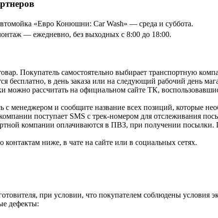
артнеров
томойка «Евро Конюшни: Car Wash» — среда и суббота.
онтаж — ежедневно, без выходных с 8:00 до 18:00.
товар. Покупатель самостоятельно выбирает транспортную компа
я бесплатно, в день заказа или на следующий рабочий день мага
и можно рассчитать на официальном сайте ТК, воспользовавши
ь с менеджером и сообщите название всех позиций, которые нео
 компании поступает SMS с трек-номером для отслеживания посы
ортной компании оплачиваются в ПВЗ, при получении посылки. 
контактам ниже, в чате на сайте или в социальных сетях.
зготовителя, при условии, что покупателем соблюдены условия э
ые дефекты: