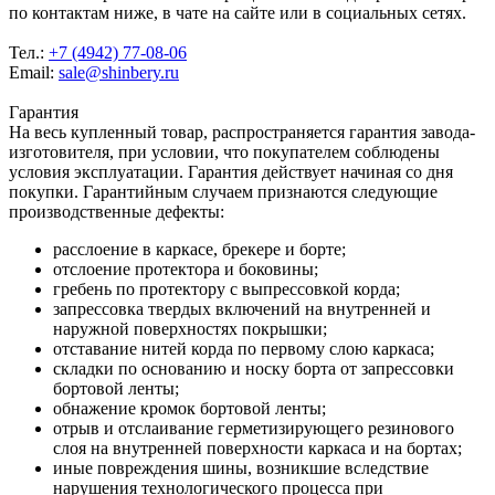
по контактам ниже, в чате на сайте или в социальных сетях.
Тел.:
+7 (4942) 77-08-06
Email:
sale@shinbery.ru
Гарантия
На весь купленный товар, распространяется гарантия завода-
изготовителя, при условии, что покупателем соблюдены
условия эксплуатации. Гарантия действует начиная со дня
покупки. Гарантийным случаем признаются следующие
производственные дефекты:
расслоение в каркасе, брекере и борте;
отслоение протектора и боковины;
гребень по протектору с выпрессовкой корда;
запрессовка твердых включений на внутренней и
наружной поверхностях покрышки;
отставание нитей корда по первому слою каркаса;
складки по основанию и носку борта от запрессовки
бортовой ленты;
обнажение кромок бортовой ленты;
отрыв и отслаивание герметизирующего резинового
слоя на внутренней поверхности каркаса и на бортах;
иные повреждения шины, возникшие вследствие
нарушения технологического процесса при