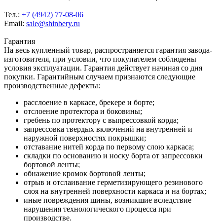
Тел.:
+7 (4942) 77-08-06
Email:
sale@shinbery.ru
Гарантия
На весь купленный товар, распространяется гарантия завода-
изготовителя, при условии, что покупателем соблюдены
условия эксплуатации. Гарантия действует начиная со дня
покупки. Гарантийным случаем признаются следующие
производственные дефекты:
расслоение в каркасе, брекере и борте;
отслоение протектора и боковины;
гребень по протектору с выпрессовкой корда;
запрессовка твердых включений на внутренней и
наружной поверхностях покрышки;
отставание нитей корда по первому слою каркаса;
складки по основанию и носку борта от запрессовки
бортовой ленты;
обнажение кромок бортовой ленты;
отрыв и отслаивание герметизирующего резинового
слоя на внутренней поверхности каркаса и на бортах;
иные повреждения шины, возникшие вследствие
нарушения технологического процесса при
производстве.