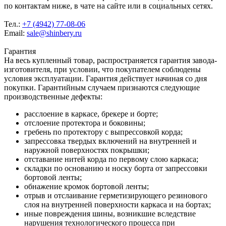
по контактам ниже, в чате на сайте или в социальных сетях.
Тел.:
+7 (4942) 77-08-06
Email:
sale@shinbery.ru
Гарантия
На весь купленный товар, распространяется гарантия завода-
изготовителя, при условии, что покупателем соблюдены
условия эксплуатации. Гарантия действует начиная со дня
покупки. Гарантийным случаем признаются следующие
производственные дефекты:
расслоение в каркасе, брекере и борте;
отслоение протектора и боковины;
гребень по протектору с выпрессовкой корда;
запрессовка твердых включений на внутренней и
наружной поверхностях покрышки;
отставание нитей корда по первому слою каркаса;
складки по основанию и носку борта от запрессовки
бортовой ленты;
обнажение кромок бортовой ленты;
отрыв и отслаивание герметизирующего резинового
слоя на внутренней поверхности каркаса и на бортах;
иные повреждения шины, возникшие вследствие
нарушения технологического процесса при