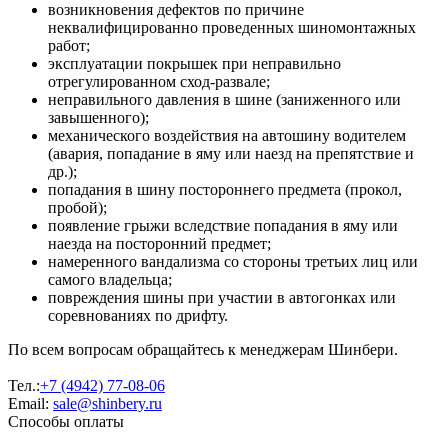
возникновения дефектов по причине
неквалифицированно проведенных шиномонтажных
работ;
эксплуатации покрышек при неправильно
отрегулированном сход-развале;
неправильного давления в шине (заниженного или
завышенного);
механического воздействия на автошину водителем
(авария, попадание в яму или наезд на препятствие и
др.);
попадания в шину постороннего предмета (прокол,
пробой);
появление грыжи вследствие попадания в яму или
наезда на посторонний предмет;
намеренного вандализма со стороны третьих лиц или
самого владельца;
повреждения шины при участии в автогонках или
соревнованиях по дрифту.
По всем вопросам обращайтесь к менеджерам Шинбери.
Тел.:
+7 (4942) 77-08-06
Email:
sale@shinbery.ru
Способы оплаты