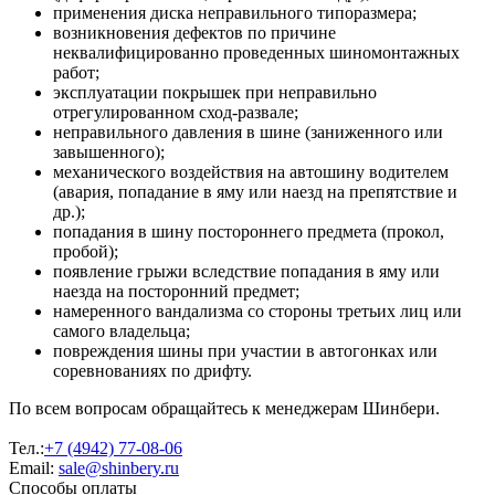
применения диска неправильного типоразмера;
возникновения дефектов по причине
неквалифицированно проведенных шиномонтажных
работ;
эксплуатации покрышек при неправильно
отрегулированном сход-развале;
неправильного давления в шине (заниженного или
завышенного);
механического воздействия на автошину водителем
(авария, попадание в яму или наезд на препятствие и
др.);
попадания в шину постороннего предмета (прокол,
пробой);
появление грыжи вследствие попадания в яму или
наезда на посторонний предмет;
намеренного вандализма со стороны третьих лиц или
самого владельца;
повреждения шины при участии в автогонках или
соревнованиях по дрифту.
По всем вопросам обращайтесь к менеджерам Шинбери.
Тел.:
+7 (4942) 77-08-06
Email:
sale@shinbery.ru
Способы оплаты