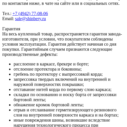
по контактам ниже, в чате на сайте или в социальных сетях.
Тел.:
+7 (4942) 77-08-06
Email:
sale@shinbery.ru
Гарантия
На весь купленный товар, распространяется гарантия завода-
изготовителя, при условии, что покупателем соблюдены
условия эксплуатации. Гарантия действует начиная со дня
покупки. Гарантийным случаем признаются следующие
производственные дефекты:
расслоение в каркасе, брекере и борте;
отслоение протектора и боковины;
гребень по протектору с выпрессовкой корда;
запрессовка твердых включений на внутренней и
наружной поверхностях покрышки;
отставание нитей корда по первому слою каркаса;
складки по основанию и носку борта от запрессовки
бортовой ленты;
обнажение кромок бортовой ленты;
отрыв и отслаивание герметизирующего резинового
слоя на внутренней поверхности каркаса и на бортах;
иные повреждения шины, возникшие вследствие
нарушения технологического процесса при