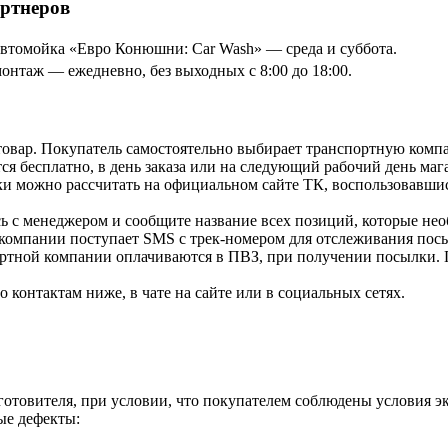
артнеров
томойка «Евро Конюшни: Car Wash» — среда и суббота.
онтаж — ежедневно, без выходных с 8:00 до 18:00.
товар. Покупатель самостоятельно выбирает транспортную компа
я бесплатно, в день заказа или на следующий рабочий день мага
и можно рассчитать на официальном сайте ТК, воспользовавши
ь с менеджером и сообщите название всех позиций, которые нео
 компании поступает SMS с трек-номером для отслеживания посы
ортной компании оплачиваются в ПВЗ, при получении посылки. 
контактам ниже, в чате на сайте или в социальных сетях.
зготовителя, при условии, что покупателем соблюдены условия э
ые дефекты: