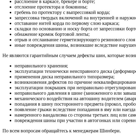
расслоение в каркасе, брекере и борте;
отслоение протектора и боковины;
гребень по протектору с выпрессовкой корда;
запрессовка твердых включений на внутренней и наруж
отставание нитей корда по первому слою каркаса;
складки по основанию и носку борта от запрессовки борт
обнажение кромок бортовой ленты;
отрыв и отслаивание герметизирующего резинового слоя 
иные повреждения шины, возникшие вследствие нарушени
Не являются гарантийным случаем дефекты шин, которые возни
неправильного хранения;
эксплуатации технически неисправного диска (деформиро
применения диска неправильного типоразмера;
возникновения дефектов по причине неквалифицирован
эксплуатации покрышек при неправильно отрегулированн
неправильного давления в шине (заниженного или завыш
механического воздействия на автошину водителем (авария
попадания в шину постороннего предмета (прокол, пробо
появление грыжи вследствие попадания в яму или наезда
намеренного вандализма со стороны третьих лиц или сам
повреждения шины при участии в автогонках или соревн
По всем вопросам обращайтесь к менеджерам Шинбери.