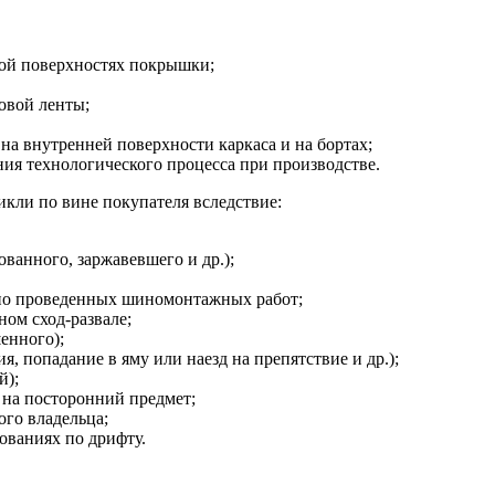
ной поверхностях покрышки;
овой ленты;
на внутренней поверхности каркаса и на бортах;
я технологического процесса при производстве.
кли по вине покупателя вследствие:
ванного, заржавевшего и др.);
но проведенных шиномонтажных работ;
ом сход-развале;
енного);
, попадание в яму или наезд на препятствие и др.);
й);
 на посторонний предмет;
ого владельца;
ованиях по дрифту.