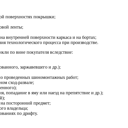
ной поверхностях покрышки;
овой ленты;
на внутренней поверхности каркаса и на бортах;
я технологического процесса при производстве.
кли по вине покупателя вследствие:
ванного, заржавевшего и др.);
но проведенных шиномонтажных работ;
ом сход-развале;
енного);
, попадание в яму или наезд на препятствие и др.);
й);
 на посторонний предмет;
ого владельца;
ованиях по дрифту.