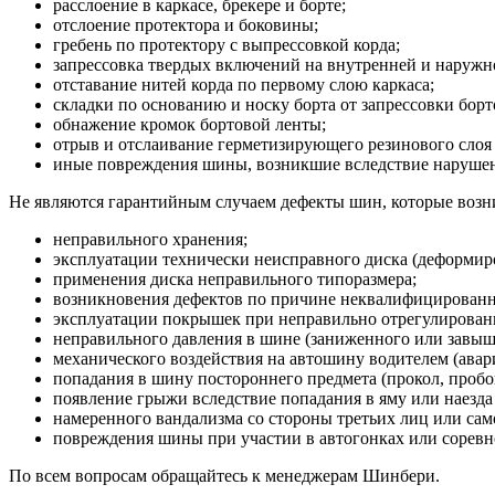
расслоение в каркасе, брекере и борте;
отслоение протектора и боковины;
гребень по протектору с выпрессовкой корда;
запрессовка твердых включений на внутренней и наруж
отставание нитей корда по первому слою каркаса;
складки по основанию и носку борта от запрессовки борт
обнажение кромок бортовой ленты;
отрыв и отслаивание герметизирующего резинового слоя 
иные повреждения шины, возникшие вследствие нарушени
Не являются гарантийным случаем дефекты шин, которые возни
неправильного хранения;
эксплуатации технически неисправного диска (деформиро
применения диска неправильного типоразмера;
возникновения дефектов по причине неквалифицирован
эксплуатации покрышек при неправильно отрегулированн
неправильного давления в шине (заниженного или завыш
механического воздействия на автошину водителем (авария
попадания в шину постороннего предмета (прокол, пробо
появление грыжи вследствие попадания в яму или наезда
намеренного вандализма со стороны третьих лиц или сам
повреждения шины при участии в автогонках или соревн
По всем вопросам обращайтесь к менеджерам Шинбери.