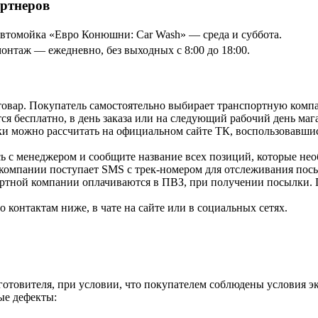
артнеров
томойка «Евро Конюшни: Car Wash» — среда и суббота.
онтаж — ежедневно, без выходных с 8:00 до 18:00.
товар. Покупатель самостоятельно выбирает транспортную компа
я бесплатно, в день заказа или на следующий рабочий день мага
и можно рассчитать на официальном сайте ТК, воспользовавши
ь с менеджером и сообщите название всех позиций, которые нео
 компании поступает SMS с трек-номером для отслеживания посы
ортной компании оплачиваются в ПВЗ, при получении посылки. 
контактам ниже, в чате на сайте или в социальных сетях.
зготовителя, при условии, что покупателем соблюдены условия э
ые дефекты: