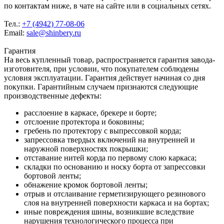
по контактам ниже, в чате на сайте или в социальных сетях.
Тел.:
+7 (4942) 77-08-06
Email:
sale@shinbery.ru
Гарантия
На весь купленный товар, распространяется гарантия завода-
изготовителя, при условии, что покупателем соблюдены
условия эксплуатации. Гарантия действует начиная со дня
покупки. Гарантийным случаем признаются следующие
производственные дефекты:
расслоение в каркасе, брекере и борте;
отслоение протектора и боковины;
гребень по протектору с выпрессовкой корда;
запрессовка твердых включений на внутренней и
наружной поверхностях покрышки;
отставание нитей корда по первому слою каркаса;
складки по основанию и носку борта от запрессовки
бортовой ленты;
обнажение кромок бортовой ленты;
отрыв и отслаивание герметизирующего резинового
слоя на внутренней поверхности каркаса и на бортах;
иные повреждения шины, возникшие вследствие
нарушения технологического процесса при